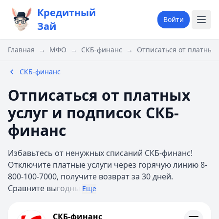
Кредитный
Войти
Зай
Главная
→
МФО
→
СКБ-финанс
→
Отписаться от платных 
СКБ-финанс
Отписаться от платных
услуг и подписок СКБ-
финанс
Избавьтесь от ненужных списаний СКБ-финанс!
Отключите платные услуги через горячую линию 8-
800-100-7000, получите возврат за 30 дней.
Сравните вы
годны
Еще
СКБ-финанс
СКБ-финанс