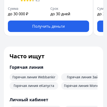
4.5
Сумма
Срок
Сумм
до 30 000 ₽
до 30 дней
до 30
Получить деньги
Часто ищут
Горячая линия
Горячая линия Webbankir
Горячая линия Займер
Горячая линия еКапуста
Горячая линия MoneyMa
Личный кабинет