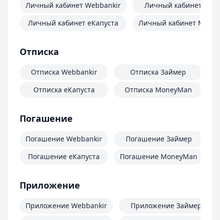
Личный кабинет Webbankir
Личный кабинет Зай
Личный кабинет еКапуста
Личный кабинет Mone
Отписка
Отписка Webbankir
Отписка Займер
Отписка еКапуста
Отписка MoneyMan
О
Погашение
Погашение Webbankir
Погашение Займер
Погашение еКапуста
Погашение MoneyMan
П
Приложение
Приложение Webbankir
Приложение Займер