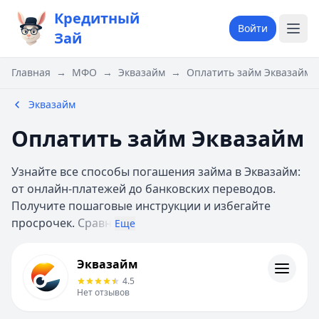
Кредитный
Войти
Зай
Главная
→
МФО
→
Эквазайм
→
Оплатить займ Эквазайм
Эквазайм
Оплатить займ Эквазайм
Узнайте все способы погашения займа в Эквазайм:
от онлайн-платежей до банковских переводов.
Получите пошаговые инструкции и избегайте
просрочек.
Сравн
Еще
Эквазайм
Эквазайм
Информация
4.5
Нет отзывов