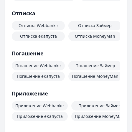
Отписка
Отписка Webbankir
Отписка Займер
Отписка еКапуста
Отписка MoneyMan
О
Погашение
Погашение Webbankir
Погашение Займер
Погашение еКапуста
Погашение MoneyMan
П
Приложение
Приложение Webbankir
Приложение Займер
Приложение еКапуста
Приложение MoneyMan