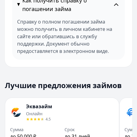
Как получить справку о
погашении займа
Справку о полном погашении займа
можно получить в личном кабинете на
сайте или обратившись в службу
поддержки. Документ обычно
предоставляется в электронном виде.
Лучшие предложения займов
Эквазайм
Онлайн
4.5
Сумма
Срок
Сумм
до 50 000 ₽
до 31 дней
до 30