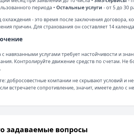
ущий месяц при заявлении до 10 числа •
SMS-сервисы
- 
льзованного периода •
Остальные услуги
- от 5 до 30
 охлаждения - это время после заключения договора, ко
ения причин. Для страхования он составляет 14 календ
ючение
 с навязанными услугами требует настойчивости и знан
ания. Контролируйте движение средств по счетам. Не бо
.
е: добросовестные компании не скрывают условий и не
 Если встречаете сопротивление, значит, имеете дело с
то задаваемые вопросы