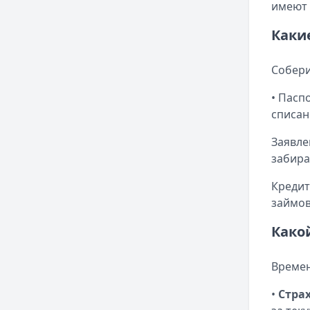
имеют 
Каки
Собери
• Пасп
списан
Заявле
забира
Кредит
займов
Како
Времен
•
Стра