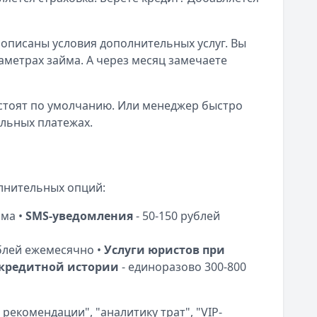
описаны условия дополнительных услуг. Вы
метрах займа. А через месяц замечаете
е стоят по умолчанию. Или менеджер быстро
ельных платежах.
лнительных опций:
йма •
SMS-уведомления
- 50-150 рублей
ублей ежемесячно •
Услуги юристов при
 кредитной истории
- единоразово 300-800
екомендации", "аналитику трат", "VIP-