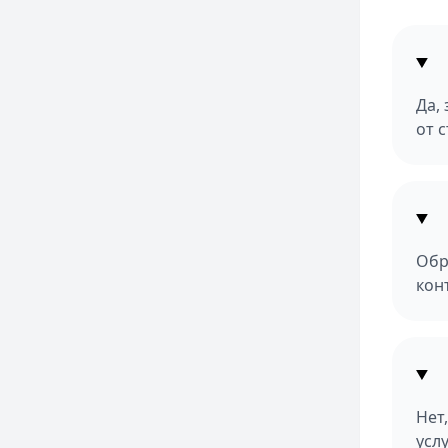
Да,
от 
Обр
кон
Нет
усл