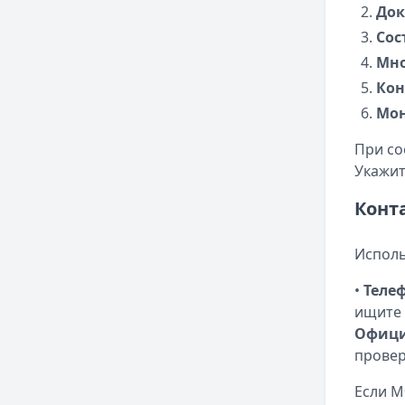
Док
Сос
Мно
Кон
Мон
При со
Укажит
Конт
Исполь
•
Теле
ищите 
Офици
провер
Если М