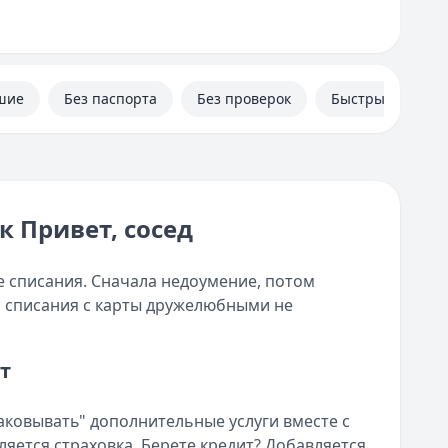
шие
Без паспорта
Без проверок
Быстрые
к Привет, сосед
е списания. Сначала недоумение, потом
о списания с карты дружелюбными не
т
ковывать" дополнительные услуги вместе с
яется страховка. Берете кредит? Добавляется