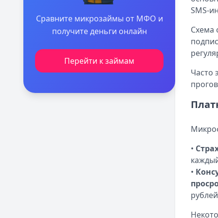
SMS-и
Сравните микрозаймы от МФО и
Схема 
получите деньги онлайн
подпис
регуля
Перейти к займам
Часто 
прогов
Плат
Микроф
•
Стра
каждый
•
Конс
проср
рублей
Некото