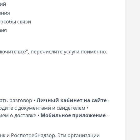
ний
ения
пособы связи
ния
лючите все", перечислите услуги поименно.
ать разговор •
Личный кабинет на сайте
-
одите с документами и свидетелем •
ием о доставке •
Мобильное приложение
-
к и Роспотребнадзор. Эти организации