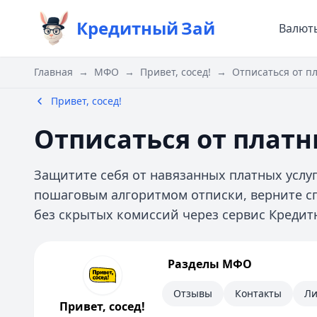
Кредитный
Зай
Валют
Главная
→
МФО
→
Привет, сосед!
→
Отписаться от пл
Привет, сосед!
Отписаться от платн
Защитите себя от навязанных платных усл
пошаговым алгоритмом отписки, верните с
без скрытых комиссий через сервис Кредит
Привет, сосед!
Разделы МФО
Информация
Отзывы
Контакты
Ли
Привет, сосед!