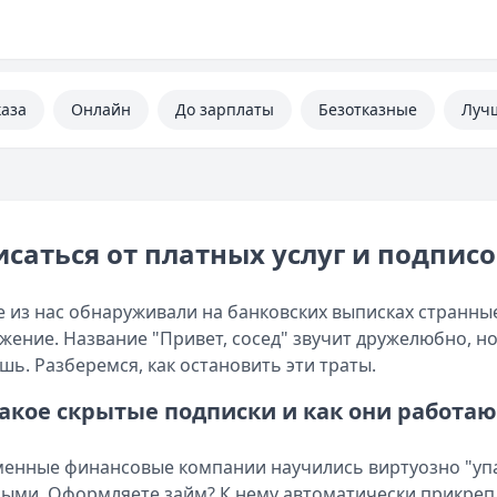
каза
Онлайн
До зарплаты
Безотказные
Луч
саться от платных услуг и подписо
 из нас обнаруживали на банковских выписках странны
жение. Название "Привет, сосед" звучит дружелюбно, н
шь. Разберемся, как остановить эти траты.
такое скрытые подписки и как они работаю
енные финансовые компании научились виртуозно "упа
ыми. Оформляете займ? К нему автоматически прикрепл