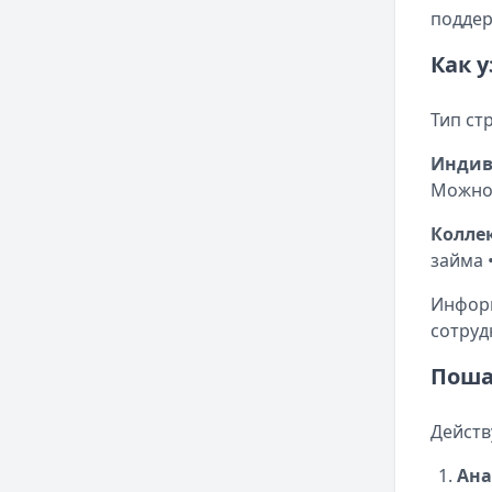
поддер
Как 
Тип ст
Индив
Можно 
Колле
займа 
Информ
сотруд
Поша
Действ
Ана