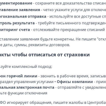
ументирование
- сохраните все доказательства списа
тавление заявления
- четко укажите услуги для отключ
гоканальная отправка
- используйте все доступные с
троль результата
- требуйте письменного подтвержде
иторинг счета
- отслеживайте прекращение списаний
ставлении заявления будьте конкретны. Не пишите "отк
е даты, суммы, реквизиты договоров.
акты чтобы отписаться от страховки
зуйте комплексный подход:
фон горячей линии
- звонить в рабочее время, записыв
раздел управления услугами •
Офисы компании
- прих
альная электронная почта
- отправляйте с уведомлен
ьте функции отключения
ФО игнорирует обращения, пишите жалобы в Центробан