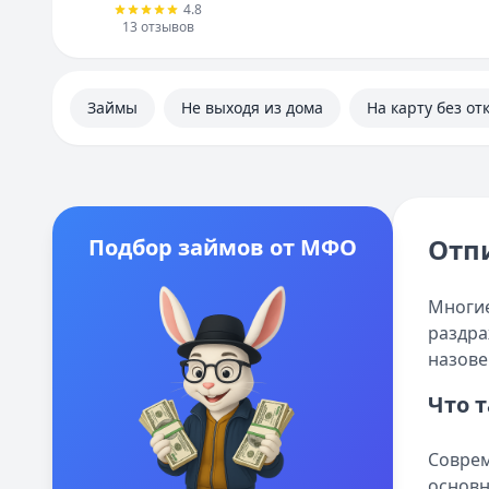
4.8
13
отзывов
Займы
Не выходя из дома
На карту без от
Отпи
Подбор займов от МФО
Многие
раздра
назове
Что 
Соврем
основн