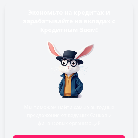
Экономьте на кредитах и
зарабатывайте на вкладах с
Кредитным Заем!
Мы поможем найти самые выгодные
предложения от ведущих банков и
финансовых организаций