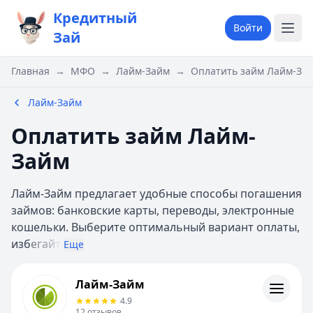
Кредитный
Войти
Зай
Главная
→
МФО
→
Лайм-Займ
→
Оплатить займ Лайм-За
Лайм-Займ
Оплатить займ Лайм-
Займ
Лайм-Займ предлагает удобные способы погашения
займов: банковские карты, переводы, электронные
кошельки. Выберите оптимальный вариант оплаты,
изб
егайт
Еще
Лайм-Займ
Лайм-Займ
Информация
4.9
12
отзывов