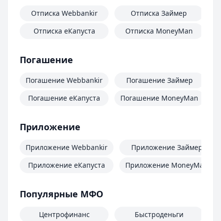
Отписка Webbankir
Отписка Займер
Отписка еКапуста
Отписка MoneyMan
О
Погашение
Погашение Webbankir
Погашение Займер
Погашение еКапуста
Погашение MoneyMan
П
Приложение
Приложение Webbankir
Приложение Займер
Приложение еКапуста
Приложение MoneyMan
Популярные МФО
Центрофинанс
Быстроденьги