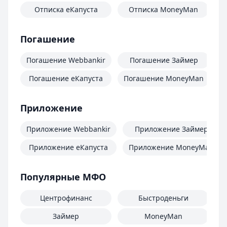
Отписка еКапуста
Отписка MoneyMan
О
Погашение
Погашение Webbankir
Погашение Займер
Погашение еКапуста
Погашение MoneyMan
П
Приложение
Приложение Webbankir
Приложение Займер
Приложение еКапуста
Приложение MoneyMan
Популярные МФО
Центрофинанс
Быстроденьги
Займер
MoneyMan