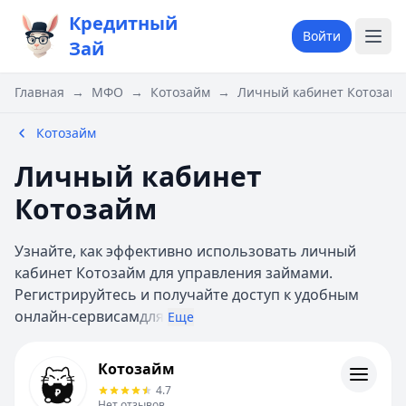
Кредитный
Войти
Зай
Главная
→
МФО
→
Котозайм
→
Личный кабинет Котозай
Котозайм
Личный кабинет
Котозайм
Узнайте, как эффективно использовать личный
кабинет Котозайм для управления займами.
Регистрируйтесь и получайте доступ к удобным
онлайн-сервисам
для
Еще
Котозайм
Котозайм
Информация
4.7
Нет отзывов