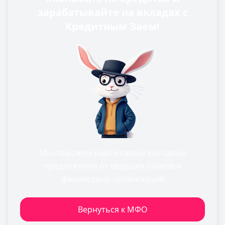
зарабатывайте на вкладах с
Кредитным Заем!
Мы поможем найти самые выгодные
предложения от ведущих банков и
финансовых организаций
Вернуться к МФО