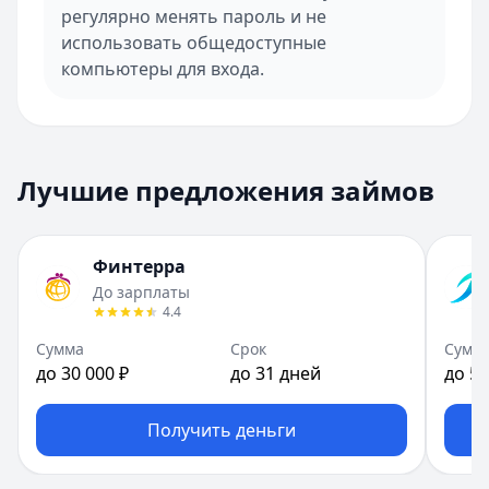
регулярно менять пароль и не
использовать общедоступные
компьютеры для входа.
Лучшие предложения займов
Финтерра
До зарплаты
4.4
Сумма
Срок
Сумм
до 30 000 ₽
до 31 дней
до 50
Получить деньги