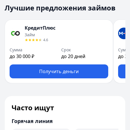
Лучшие предложения займов
КредитПлюс
Займ
4.6
Сумма
Срок
Сумм
до 30 000 ₽
до 20 дней
до 30
Получить деньги
Часто ищут
Горячая линия