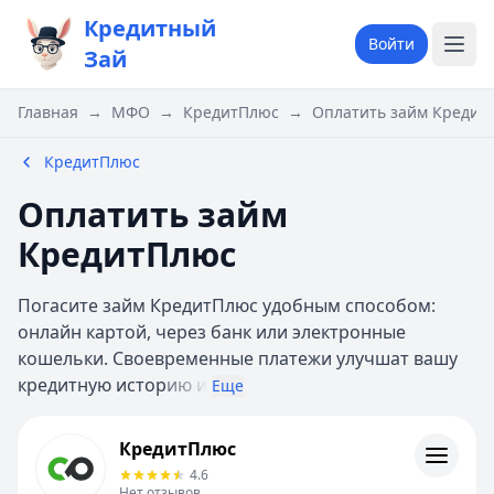
Кредитный
Войти
Зай
Главная
→
МФО
→
КредитПлюс
→
Оплатить займ Кредит
КредитПлюс
Оплатить займ
КредитПлюс
Погасите займ КредитПлюс удобным способом:
онлайн картой, через банк или электронные
кошельки. Своевременные платежи улучшат вашу
кредитную истор
ию и
Еще
КредитПлюс
КредитПлюс
Информация
4.6
Нет отзывов