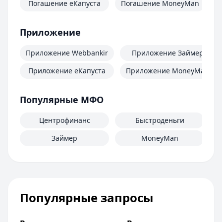
Погашение еКапуста
Погашение MoneyMan
П
Приложение
Приложение Webbankir
Приложение Займер
Приложение еКапуста
Приложение MoneyMan
Популярные МФО
Центрофинанс
Быстроденьги
Займер
MoneyMan
Популярные запросы