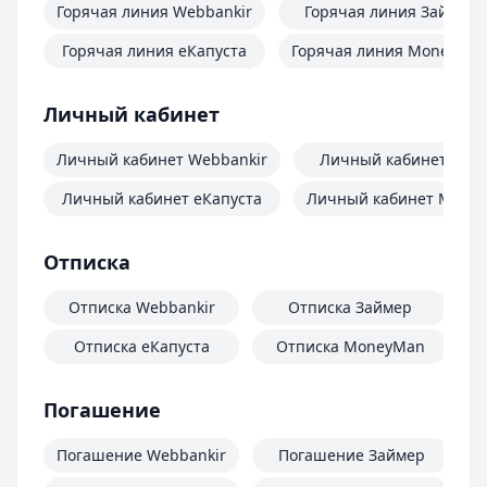
Горячая линия Webbankir
Горячая линия Займер
Горячая линия еКапуста
Горячая линия MoneyMa
Личный кабинет
Личный кабинет Webbankir
Личный кабинет Зай
Личный кабинет еКапуста
Личный кабинет Mone
Отписка
Отписка Webbankir
Отписка Займер
Отписка еКапуста
Отписка MoneyMan
О
Погашение
Погашение Webbankir
Погашение Займер