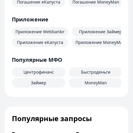
Погашение еКапуста
Погашение MoneyMan
П
Приложение
Приложение Webbankir
Приложение Займер
Приложение еКапуста
Приложение MoneyMan
Популярные МФО
Центрофинанс
Быстроденьги
Займер
MoneyMan
Популярные запросы