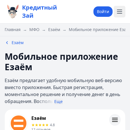
Кредитный
Войти
Зай
Главная
→
МФО
→
Езаём
→
Мобильное приложение Езаё
Езаём
Мобильное приложение
Езаём
Езаём предлагает удобную мобильную веб-версию
вместо приложения. Быстрая регистрация,
моментальное решение и получение денег в день
обращения. Во
споль
Еще
Езаём
Езаём
Информация
4.8
12
отзывов