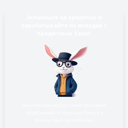
Экономьте на кредитах и
зарабатывайте на вкладах с
Кредитным Заем!
Мы поможем найти самые выгодные
предложения от ведущих банков и
финансовых организаций