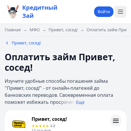
Кредитный
Войти
Зай
Главная
→
МФО
→
Привет, сосед!
→
Оплатить займ Привет
Привет, сосед!
Оплатить займ Привет,
сосед!
Изучите удобные способы погашения займа
"Привет, сосед!" - от онлайн-платежей до
банковских переводов. Своевременная оплата
поможет избежать прос
рочек
Еще
Привет, сосед!
Привет, сосед!
Информация
4.8
13
отзывов