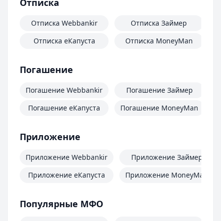
Отписка
Отписка Webbankir
Отписка Займер
Отписка еКапуста
Отписка MoneyMan
О
Погашение
Погашение Webbankir
Погашение Займер
Погашение еКапуста
Погашение MoneyMan
П
Приложение
Приложение Webbankir
Приложение Займер
Приложение еКапуста
Приложение MoneyMan
Популярные МФО