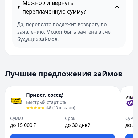
Можно ли вернуть
переплаченную сумму?
Да, переплата подлежит возврату по
заявлению. Может быть зачтена в счет
будущих займов.
Лучшие предложения займов
Привет, сосед!
Быстрый старт 0%
4.8
(
13
отзывов
)
Сумма
Срок
Сумм
до 15 000 ₽
до 30 дней
до 30