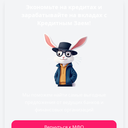
Экономьте на кредитах и
зарабатывайте на вкладах с
Кредитным Заем!
Мы поможем найти самые выгодные
предложения от ведущих банков и
финансовых организаций
Вернуться к МФО