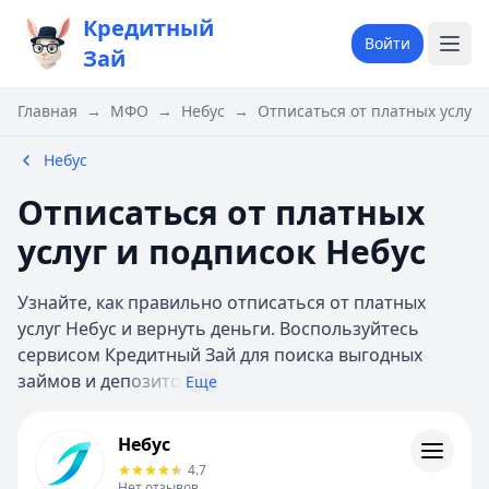
Кредитный
Войти
Зай
Главная
→
МФО
→
Небус
→
Отписаться от платных услуг 
Небус
Отписаться от платных
услуг и подписок Небус
Узнайте, как правильно отписаться от платных
услуг Небус и вернуть деньги. Воспользуйтесь
сервисом Кредитный Зай для поиска выгодных
займов и деп
озито
Еще
Небус
Небус
Информация
4.7
Нет отзывов