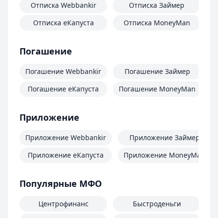
Отписка Webbankir
Отписка Займер
Отписка еКапуста
Отписка MoneyMan
О
Погашение
Погашение Webbankir
Погашение Займер
Погашение еКапуста
Погашение MoneyMan
П
Приложение
Приложение Webbankir
Приложение Займер
Приложение еКапуста
Приложение MoneyMan
Популярные МФО
Центрофинанс
Быстроденьги