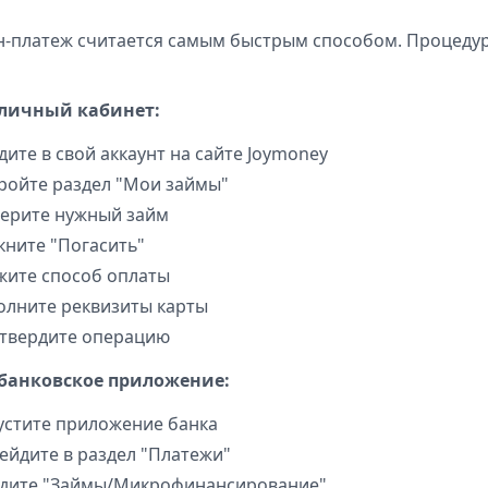
-платеж считается самым быстрым способом. Процедур
 личный кабинет:
дите в свой аккаунт на сайте Joymoney
ройте раздел "Мои займы"
ерите нужный займ
кните "Погасить"
жите способ оплаты
олните реквизиты карты
твердите операцию
 банковское приложение:
устите приложение банка
ейдите в раздел "Платежи"
дите "Займы/Микрофинансирование"