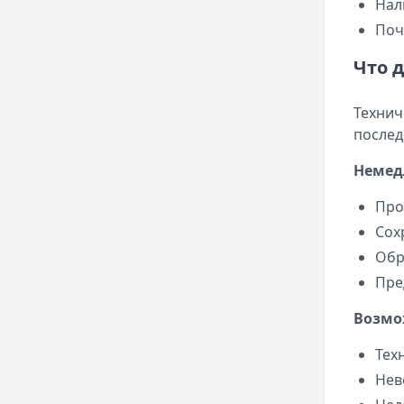
Нал
Поч
Что 
Технич
послед
Немед
Про
Сох
Обр
Пре
Возмо
Тех
Нев