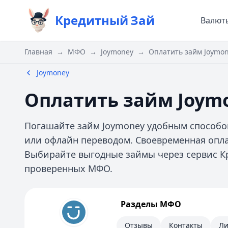
Кредитный
Зай
Валют
Главная
→
МФО
→
Joymoney
→
Оплатить займ Joymo
Joymoney
Оплатить займ Joym
Погашайте займ Joymoney удобным способом
или офлайн переводом. Своевременная опл
Выбирайте выгодные займы через сервис К
проверенных МФО.
Joymoney
Разделы МФО
Информация
Отзывы
Контакты
Ли