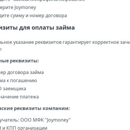
ерите Joymoney
дите сумму и номер договора
изиты для оплаты займа
ьное указание реквизитов гарантирует корректное зач
:
ные реквизиты:
ер договора займа
ма к погашению
 заемщика
начение платежа
вские реквизиты компании:
учатель: ООО МФК "Joymoney"
 и КПП организации