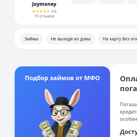
Joymoney
4.6
19
отзывов
Займы
Не выходя из дома
На карту без от
Опла
Подбор займов от МФО
пог
Погаша
кредит
особен
Дост