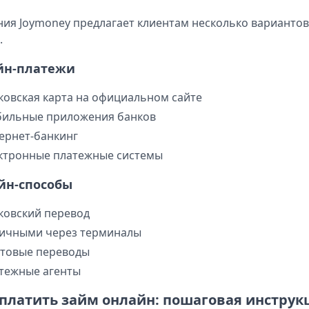
ия Joymoney предлагает клиентам несколько варианто
.
йн-платежи
ковская карта на официальном сайте
ильные приложения банков
ернет-банкинг
ктронные платежные системы
йн-способы
ковский перевод
ичными через терминалы
товые переводы
тежные агенты
оплатить займ онлайн: пошаговая инструк