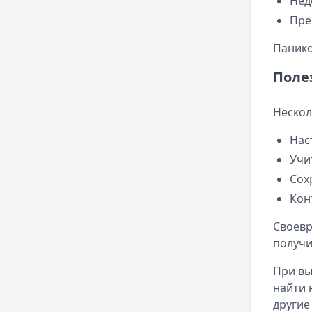
Нед
Пре
Панико
Поле
Нескол
Нас
Учи
Сох
Кон
Своевр
получи
При вы
найти 
другие