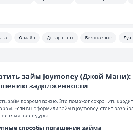
каза
Онлайн
До зарплаты
Безотказные
Луч
тить займ Joymoney (Джой Мани): 
ашению задолженности
ть займ вовремя важно. Это поможет сохранить кредит
ором. Если вы оформили займ в Joymoney, стоит разобр
ностями процедуры.
упные способы погашения займа