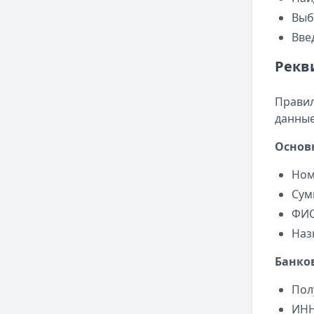
Выб
Вве
Рекв
Правил
данные
Основ
Ном
Сум
ФИО
Наз
Банко
Пол
ИНН