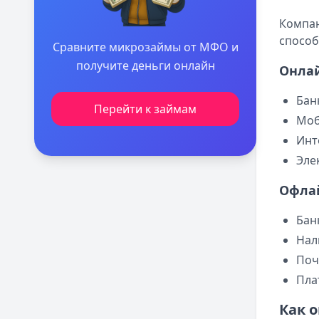
Компан
способ
Сравните микрозаймы от МФО и
получите деньги онлайн
Онла
Бан
Перейти к займам
Моб
Инт
Эле
Офла
Бан
Нал
Поч
Пла
Как 