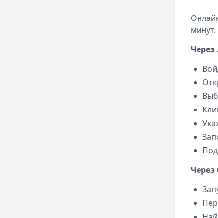
Онлайн
минут.
Через
Вой
Отк
Выб
Кли
Ука
Зап
Под
Через
Зап
Пер
Най