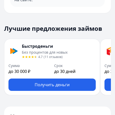
Лучшие предложения займов
Быстроденьги
Без процентов для новых
4.7
(
11
отзывов
)
Сумма
Срок
Сумм
до 30 000 ₽
до 30 дней
до 30
Получить деньги