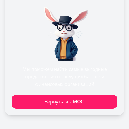
Мы поможем найти самые выгодные
предложения от ведущих банков и
финансовых организаций
Вернуться к МФО