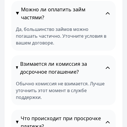
Можно ли оплатить займ
частями?
Да, большинство займов можно
погашать частично. Уточните условия в
вашем договоре.
Взимается ли комиссия за
досрочное погашение?
Обычно комиссия не взимается. Лучше
уточнить этот момент в службе
поддержки.
Что происходит при просрочке
платежа?