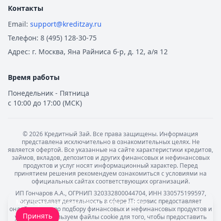
Контакты
Email:
support@kreditzay.ru
Телефон:
8 (495) 128-30-75
Адрес:
г. Москва, Яна Райниса б-р, д. 12, а/я 12
Время работы
Понедельник - Пятница
с 10:00 до 17:00 (МСК)
©
2026
Кредитный Зай. Все права защищены. Информация
представлена исключительно в ознакомительных целях. Не
является офертой. Все указанные на сайте характеристики кредитов,
займов, вкладов, депозитов и других финансовых и нефинансовых
продуктов и услуг носят информационный характер. Перед
принятием решения рекомендуем ознакомиться с условиями на
официальных сайтах соответствующих организаций.
ИП Гончаров А.А., ОГРНИП 320332800044704, ИНН 330575199597,
осуществляет деятельность в сфере IT: сервис предоставляет
Мы обрабатываем ваши
cookie-файлы
.
онлайн-услуги по подбору финансовых и нефинансовых продуктов и
Принять
услуг. Мы используем файлы cookie для того, чтобы предоставить