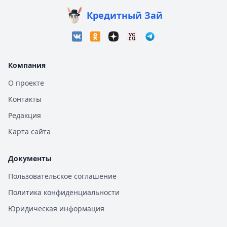
Кредитный Зай
Компания
О проекте
Контакты
Редакция
Карта сайта
Документы
Пользовательское соглашение
Политика конфиденциальности
Юридическая информация