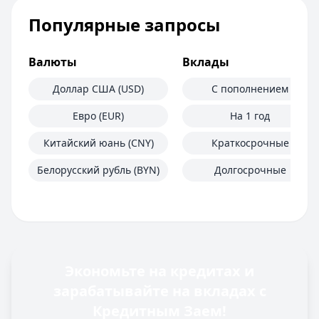
Популярные запросы
Валюты
Вклады
Доллар США (USD)
С пополнением
Евро (EUR)
На 1 год
Китайский юань (CNY)
Краткосрочные
Белорусский рубль (BYN)
Долгосрочные
Экономьте на кредитах и
зарабатывайте на вкладах с
Кредитным Заем!