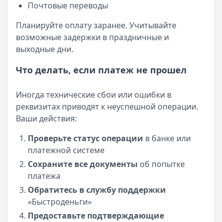
Почтовые переводы
Планируйте оплату заранее. Учитывайте
возможные задержки в праздничные и
выходные дни.
Что делать, если платеж не прошел
Иногда технические сбои или ошибки в
реквизитах приводят к неуспешной операции.
Ваши действия:
Проверьте статус операции
в банке или
платежной системе
Сохраните все документы
об попытке
платежа
Обратитесь в службу поддержки
«Быстроденьги»
Предоставьте подтверждающие