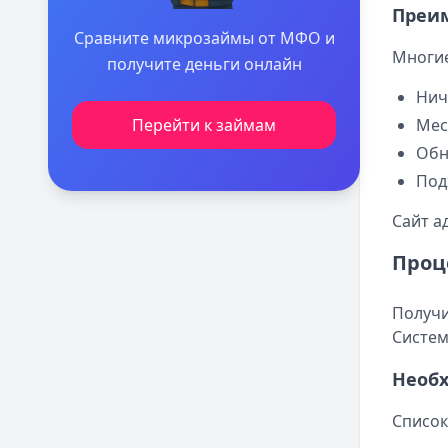
Преим
Сравните микрозаймы от МФО и
Многие
получите деньги онлайн
Нич
Перейти к займам
Мес
Обн
Под
Сайт а
Проц
Получи
Систем
Необ
Список