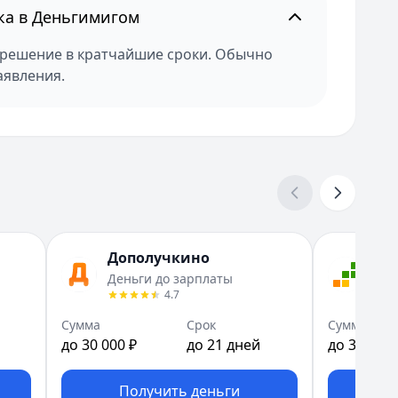
ка в Деньгимигом
т решение в кратчайшие сроки. Обычно
аявления.
Дополучкино
За
Деньги до зарплаты
До 
4.7
Сумма
Срок
Сумма
до 30 000 ₽
до 21 дней
до 30 000 
Получить деньги
П