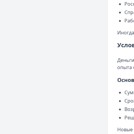
Рос
Спр
Раб
Иногда
Усло
Деньги
опыта 
Основ
Сум
Сро
Возр
Реш
Новые 