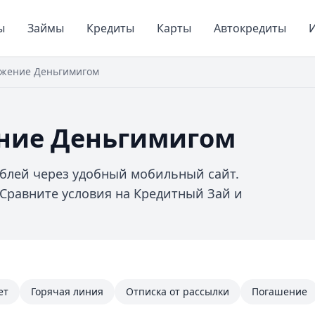
ы
Займы
Кредиты
Карты
Автокредиты
И
жение Деньгимигом
ние Деньгимигом
ублей через удобный мобильный сайт.
 Сравните условия на Кредитный Зай и
ет
Горячая линия
Отписка от рассылки
Погашение