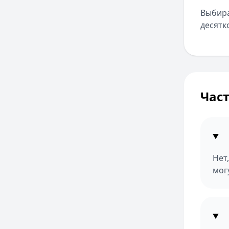
Выбира
десятк
Час
Нет
мог