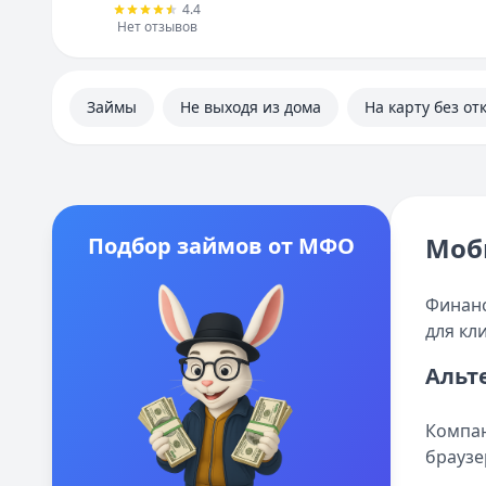
4.4
Нет отзывов
Займы
Не выходя из дома
На карту без от
Моб
Подбор займов от МФО
Финанс
для кл
Альт
Компан
браузе