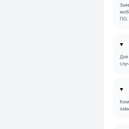
Зая
моб
ПО.
Для
слу
Ком
зав