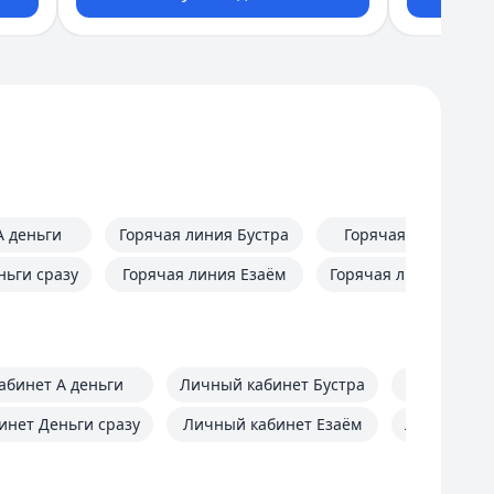
А деньги
Горячая линия Бустра
Горячая линия До
ньги сразу
Горячая линия Езаём
Горячая линия Цент
абинет А деньги
Личный кабинет Бустра
Личный к
инет Деньги сразу
Личный кабинет Езаём
Личный ка