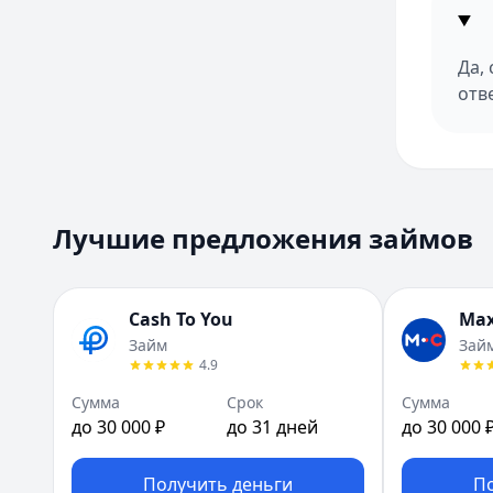
Да,
отв
Лучшие предложения займов
Cash To You
Max
Займ
Зай
4.9
Сумма
Срок
Сумма
до 30 000 ₽
до 31 дней
до 30 000 
Получить деньги
П