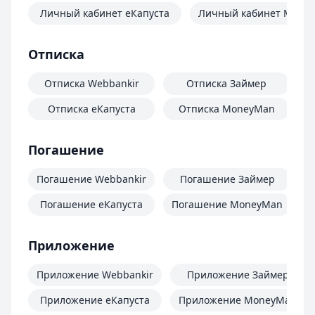
Личный кабинет еКапуста
Личный кабинет Mone
Отписка
Отписка Webbankir
Отписка Займер
Отписка еКапуста
Отписка MoneyMan
О
Погашение
Погашение Webbankir
Погашение Займер
Погашение еКапуста
Погашение MoneyMan
П
Приложение
Приложение Webbankir
Приложение Займер
Приложение еКапуста
Приложение MoneyMan