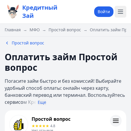
Кредитный
Войти
Зай
Главная
→
МФО
→
Простой вопрос
→
Оплатить займ Про
Простой вопрос
Оплатить займ Простой
вопрос
Погасите займ быстро и без комиссий! Выбирайте
удобный способ оплаты: онлайн через карту,
банковский перевод или терминал. Воспользуйтесь
сервисо
м Кре
Еще
Простой вопрос
Простой вопрос
Информация
4.8
Нет отзывов