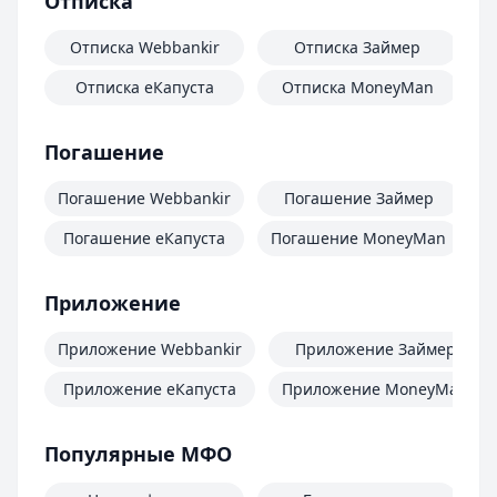
Отписка
Отписка Webbankir
Отписка Займер
Отписка еКапуста
Отписка MoneyMan
О
Погашение
Погашение Webbankir
Погашение Займер
Погашение еКапуста
Погашение MoneyMan
П
Приложение
Приложение Webbankir
Приложение Займер
Приложение еКапуста
Приложение MoneyMan
Популярные МФО