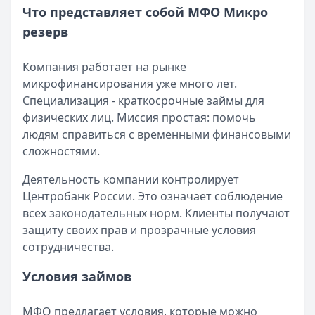
Читать новость
Что представляет собой МФО Микро
Рекордный рост доли клиентов МФО с iPhone: что стоит
резерв
Кратко:
В III квартале 2025 года владельцы iPhone офо
Опубликовано:
5 декабря 2025 г.
Компания работает на рынке
Категория:
МФО
микрофинансирования уже много лет.
Читать новость
Специализация - краткосрочные займы для
57 сервисов микрозаймов через Госуслуги: где быстрее
физических лиц. Миссия простая: помочь
Кратко:
Авторизация через Госуслуги ускоряет оформле
людям справиться с временными финансовыми
Опубликовано:
23 ноября 2025 г.
сложностями.
Категория:
МФО
Читать новость
Деятельность компании контролирует
Смс о «одобренном займе» от Bigmani Ru: как действов
Центробанк России. Это означает соблюдение
Кратко:
Пришло СМС об одобрении займа от Bigmani Ru?
всех законодательных норм. Клиенты получают
Опубликовано:
23 ноября 2025 г.
защиту своих прав и прозрачные условия
Категория:
МФО
сотрудничества.
Читать новость
Все новости
Условия займов
МФО предлагает условия, которые можно