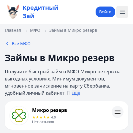
Кредитный
Войти
Зай
Главная
→
МФО
→
Займы в Микро резерв
Все МФО
Займы в Микро резерв
Получите быстрый займ в МФО Микро резерв на
выгодных условиях. Минимум документов,
мгновенное зачисление на карту Сбербанка,
удобный личный кабин
ет. П
Еще
Микро резерв
Микро резерв
Информация
4.9
Нет отзывов