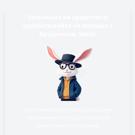
Экономьте на кредитах и
зарабатывайте на вкладах с
Кредитным Заем!
Мы поможем найти самые выгодные
предложения от ведущих банков и
финансовых организаций