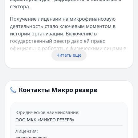
сектора.
Получение лицензии на микрофинансовую
деятельность стало ключевым моментом в
истории организации. Включение в
государственный реестр дало ей право
официально работать с физическими лицами в
Читать еще
рамках российского законодательства.
Специализация и услуги
Основные направления деятельности
Контакты Микро резерв
Краткосрочные займы для населения –
основной профиль работы Микро резерв.
Компания принимала различных заемщиков.
Юридическое наименование:
Даже те, у кого были сложности с кредитной
ООО МКК «МИКРО РЕЗЕРВ»
историей в банках, могли рассчитывать на
Лицензия:
рассмотрение заявки.