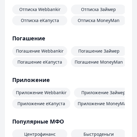
Отписка Webbankir
Отписка Займер
Отписка еКапуста
Отписка MoneyMan
О
Погашение
Погашение Webbankir
Погашение Займер
Погашение еКапуста
Погашение MoneyMan
П
Приложение
Приложение Webbankir
Приложение Займер
Приложение еКапуста
Приложение MoneyMan
Популярные МФО
Центрофинанс
Быстроденьги