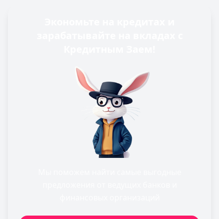
Экономьте на кредитах и
зарабатывайте на вкладах с
Кредитным Заем!
Мы поможем найти самые выгодные
предложения от ведущих банков и
финансовых организаций