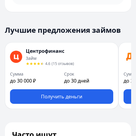
Лучшие предложения займов
Центрофинанс
Займ
4.6
(
15
отзывов
)
Сумма
Срок
Сумм
до 30 000 ₽
до 30 дней
до 30
Получить деньги
Часто ищут