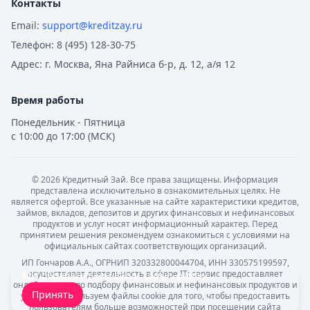
Контакты
Email:
support@kreditzay.ru
Телефон:
8 (495) 128-30-75
Адрес:
г. Москва, Яна Райниса б-р, д. 12, а/я 12
Время работы
Понедельник - Пятница
с 10:00 до 17:00 (МСК)
©
2026
Кредитный Зай. Все права защищены. Информация
представлена исключительно в ознакомительных целях. Не
является офертой. Все указанные на сайте характеристики кредитов,
займов, вкладов, депозитов и других финансовых и нефинансовых
продуктов и услуг носят информационный характер. Перед
принятием решения рекомендуем ознакомиться с условиями на
официальных сайтах соответствующих организаций.
ИП Гончаров А.А., ОГРНИП 320332800044704, ИНН 330575199597,
осуществляет деятельность в сфере IT: сервис предоставляет
Мы обрабатываем ваши
cookie-файлы
.
онлайн-услуги по подбору финансовых и нефинансовых продуктов и
Принять
услуг. Мы используем файлы cookie для того, чтобы предоставить
пользователям больше возможностей при посещении сайта