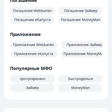
Погашение
Погашение Webbankir
Погашение Займер
Погашение еКапуста
Погашение MoneyMan
П
Приложение
Приложение Webbankir
Приложение Займер
Приложение еКапуста
Приложение MoneyMan
Популярные МФО
Центрофинанс
Быстроденьги
Займер
MoneyMan