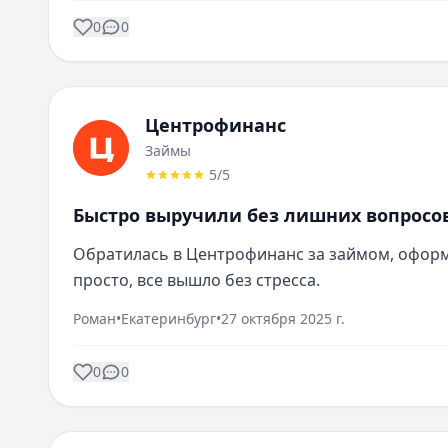
0
0
Центрофинанс
Займы
5
/5
Быстро выручили без лишних вопросо
Обратилась в Центрофинанс за займом, оформи
просто, все вышло без стресса.
Роман
•
Екатеринбург
•
27 октября 2025 г.
0
0