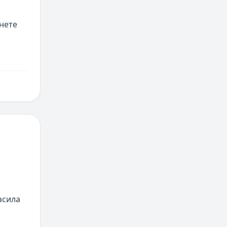
ете 
сила 