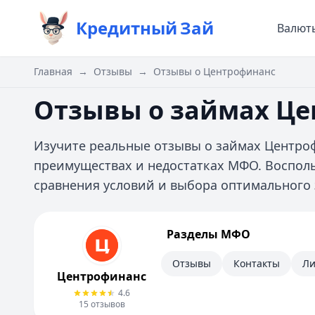
Кредитный
Зай
Валют
Главная
→
Отзывы
→
Отзывы о Центрофинанс
Отзывы о займах Ц
Изучите реальные отзывы о займах Центроф
преимуществах и недостатках МФО. Воспол
сравнения условий и выбора оптимального 
Центрофинанс
Разделы МФО
Информация
Отзывы
Контакты
Ли
Центрофинанс
4.6
15
отзывов