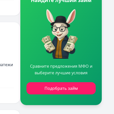
Найдите лучший займ
атежи 
Сравните предложения МФО и
выберите лучшие условия
Подобрать займ