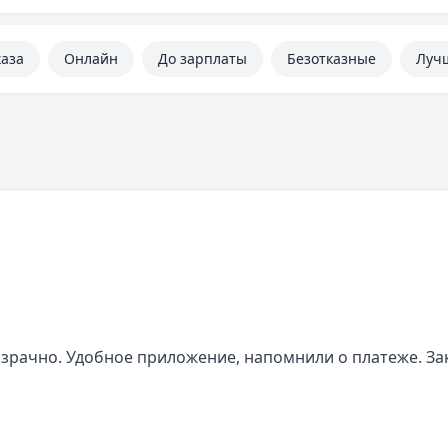
каза
Онлайн
До зарплаты
Безотказные
Луч
озрачно. Удобное приложение, напомнили о платеже. За