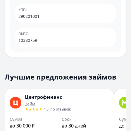
КПП
:
290201001
ОКПО
:
10380759
Лучшие предложения займов
Центрофинанс
Займ
4.6
(
15
отзывов
)
Сумма
Срок
Сумм
до 30 000 ₽
до 30 дней
до 10