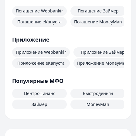
Погашение Webbankir
Погашение Займер
Погашение еКапуста
Погашение MoneyMan
П
Приложение
Приложение Webbankir
Приложение Займер
Приложение еКапуста
Приложение MoneyMan
Популярные МФО
Центрофинанс
Быстроденьги
Займер
MoneyMan