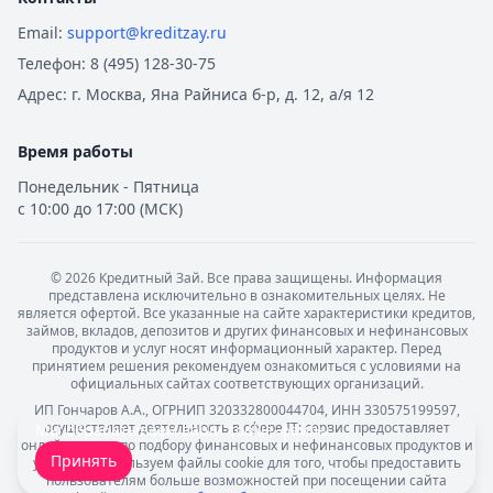
Email:
support@kreditzay.ru
Телефон:
8 (495) 128-30-75
Адрес:
г. Москва, Яна Райниса б-р, д. 12, а/я 12
Время работы
Понедельник - Пятница
с 10:00 до 17:00 (МСК)
©
2026
Кредитный Зай. Все права защищены. Информация
представлена исключительно в ознакомительных целях. Не
является офертой. Все указанные на сайте характеристики кредитов,
займов, вкладов, депозитов и других финансовых и нефинансовых
продуктов и услуг носят информационный характер. Перед
принятием решения рекомендуем ознакомиться с условиями на
официальных сайтах соответствующих организаций.
ИП Гончаров А.А., ОГРНИП 320332800044704, ИНН 330575199597,
осуществляет деятельность в сфере IT: сервис предоставляет
Мы обрабатываем ваши
cookie-файлы
.
онлайн-услуги по подбору финансовых и нефинансовых продуктов и
Принять
услуг. Мы используем файлы cookie для того, чтобы предоставить
пользователям больше возможностей при посещении сайта