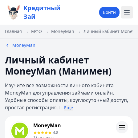
Кредитный
Войти
Зай
Главная
→
МФО
→
MoneyMan
→
Личный кабинет MoneyM
MoneyMan
Личный кабинет
MoneyMan (Манимен)
Изучите все возможности личного кабинета
MoneyMan для управления займами онлайн.
Удобные способы оплаты, круглосуточный доступ,
простая регистрац
ия. П
Еще
MoneyMan
MoneyMan
Информация
4.8
18
отзывов