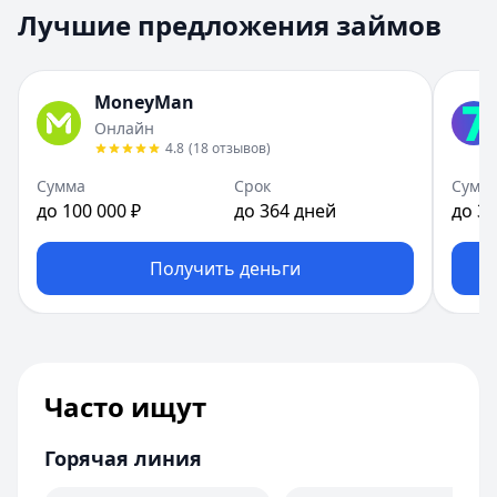
Лучшие предложения займов
MoneyMan
Онлайн
4.8
(
18
отзывов
)
Сумма
Срок
Сумм
до 100 000 ₽
до 364 дней
до 30
Получить деньги
Часто ищут
Горячая линия