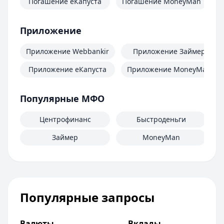
Погашение еКапуста
Погашение MoneyMan
П
Приложение
Приложение Webbankir
Приложение Займер
Приложение еКапуста
Приложение MoneyMan
Популярные МФО
Центрофинанс
Быстроденьги
Займер
MoneyMan
Популярные запросы
Валюты
Вклады