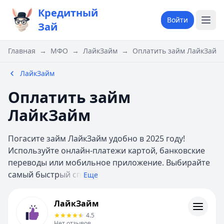
Кредитный
Войти
Зай
Главная
→
МФО
→
ЛайкЗайм
→
Оплатить займ ЛайкЗайм
ЛайкЗайм
Оплатить займ
ЛайкЗайм
Погасите займ ЛайкЗайм удобно в 2025 году!
Используйте онлайн-платежи картой, банковские
переводы или мобильное приложение. Выбирайте
самый быстр
ый сп
Еще
ЛайкЗайм
ЛайкЗайм
Информация
4.5
Нет отзывов