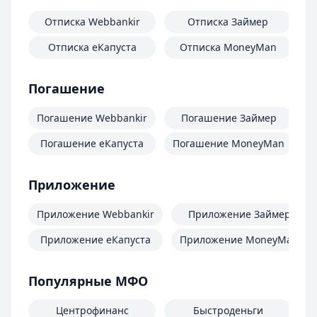
Отписка Webbankir
Отписка Займер
Отписка еКапуста
Отписка MoneyMan
О
Погашение
Погашение Webbankir
Погашение Займер
Погашение еКапуста
Погашение MoneyMan
П
Приложение
Приложение Webbankir
Приложение Займер
Приложение еКапуста
Приложение MoneyMan
Популярные МФО
Центрофинанс
Быстроденьги