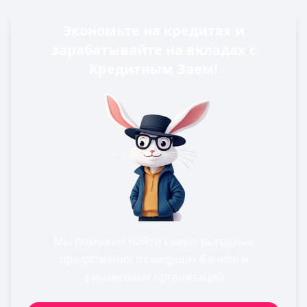
Экономьте на кредитах и
зарабатывайте на вкладах с
Кредитным Заем!
Мы поможем найти самые выгодные
предложения от ведущих банков и
финансовых организаций