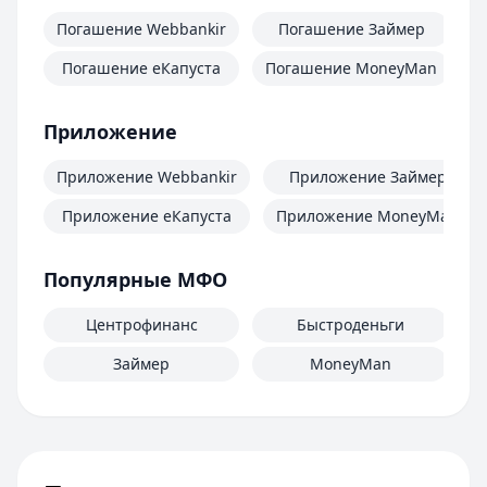
Погашение Webbankir
Погашение Займер
Погашение еКапуста
Погашение MoneyMan
П
Приложение
Приложение Webbankir
Приложение Займер
Приложение еКапуста
Приложение MoneyMan
Популярные МФО
Центрофинанс
Быстроденьги
Займер
MoneyMan