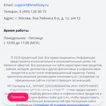
Email:
support@kreditzay.ru
Телефон:
8 (495) 128-30-75
Адрес:
г. Москва, Яна Райниса б-р, д. 12, а/я 12
Время работы
Понедельник - Пятница
с 10:00 до 17:00 (МСК)
©
2026
Кредитный Зай. Все права защищены. Информация
представлена исключительно в ознакомительных целях. Не
является офертой. Все указанные на сайте характеристики кредитов,
займов, вкладов, депозитов и других финансовых и нефинансовых
продуктов и услуг носят информационный характер. Перед
принятием решения рекомендуем ознакомиться с условиями на
официальных сайтах соответствующих организаций.
ИП Гончаров А.А., ОГРНИП 320332800044704, ИНН 330575199597,
осуществляет деятельность в сфере IT: сервис предоставляет
Мы обрабатываем ваши
cookie-файлы
.
онлайн-услуги по подбору финансовых и нефинансовых продуктов и
Принять
услуг. Мы используем файлы cookie для того, чтобы предоставить
пользователям больше возможностей при посещении сайта
kreditzay.ru.
Подробнее об условиях использования.