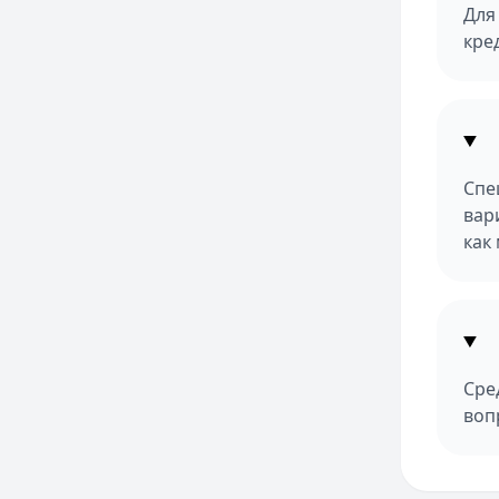
Для
кре
Спе
вар
как
Сре
воп