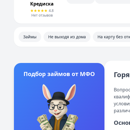
Кредиска
4.8
Нет отзывов
Займы
Не выходя из дома
На карту без от
Гор
Подбор займов от МФО
Вопрос
квалиф
услови
различ
Осно