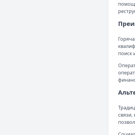
помощь
рестру
Преи
Горяча
квалиф
поиск 
Операт
операт
финанс
Альт
Традиц
связи,
позвол
Социал