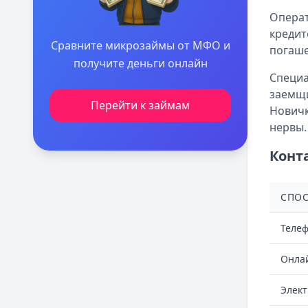
Операт
кредит
Сравните микрозаймы от МФО и
погаше
получите деньги онлайн
Специа
заемщи
Перейти к займам
Новичк
нервы.
Конт
СПОС
Телеф
Онла
Элект