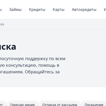
ы
Займы
Кредиты
Карты
Автокредиты
И
ска
иска
глосуточную поддержку по всем
ую консультацию, помощь в
огашением. Обращайтесь за
ет
Горячая линия
Отписка от рассылки
Погашение