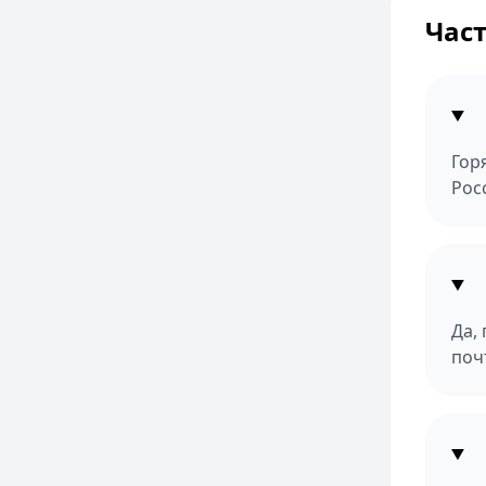
Час
Гор
Рос
Да,
поч