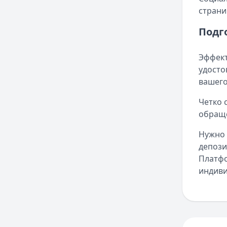
страни
Подг
Эффект
удосто
вашего
Четко 
обраще
Нужно 
депози
Платфо
индиви