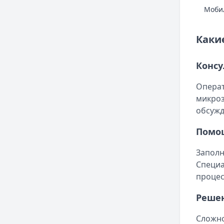
Моби
Каки
Консу
Операт
микроз
обсужд
Помо
Заполн
Специа
процес
Реше
Сложно