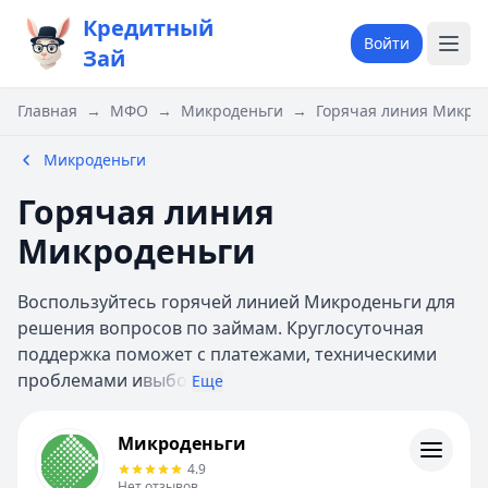
Кредитный
Войти
Зай
Главная
→
МФО
→
Микроденьги
→
Горячая линия Микро
Микроденьги
Горячая линия
Микроденьги
Воспользуйтесь горячей линией Микроденьги для
решения вопросов по займам. Круглосуточная
поддержка поможет с платежами, техническими
проблемами и
выбо
Еще
Микроденьги
Микроденьги
Информация
4.9
Нет отзывов