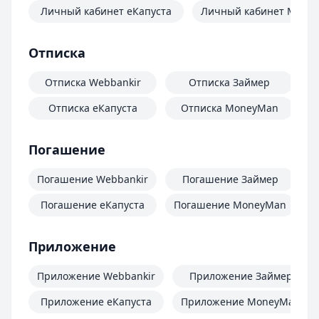
Личный кабинет еКапуста
Личный кабинет Mone
Отписка
Отписка Webbankir
Отписка Займер
Отписка еКапуста
Отписка MoneyMan
О
Погашение
Погашение Webbankir
Погашение Займер
Погашение еКапуста
Погашение MoneyMan
П
Приложение
Приложение Webbankir
Приложение Займер
Приложение еКапуста
Приложение MoneyMan