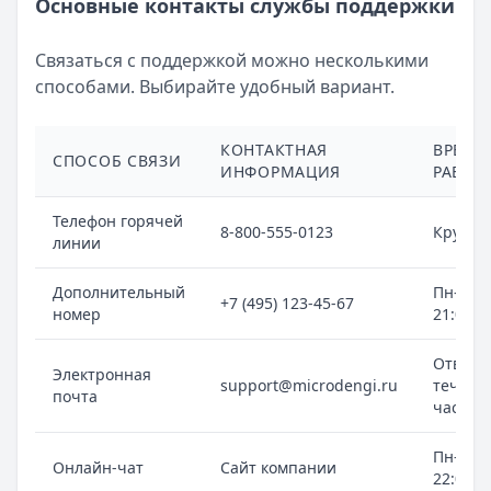
Основные контакты службы поддержки
Связаться с поддержкой можно несколькими
способами. Выбирайте удобный вариант.
КОНТАКТНАЯ
ВРЕМЯ
СПОСОБ СВЯЗИ
ИНФОРМАЦИЯ
РАБОТ
Телефон горячей
8-800-555-0123
Кругло
линии
Дополнительный
Пн-Пт: 
+7 (495) 123-45-67
номер
21:00
Ответ в
Электронная
support@microdengi.ru
течени
почта
часов
Пн-Вс: 
Онлайн-чат
Сайт компании
22:00