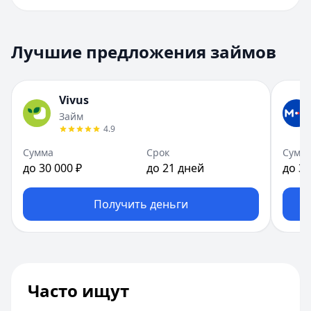
Лучшие предложения займов
Vivus
Займ
4.9
Сумма
Срок
Сумм
до 30 000 ₽
до 21 дней
до 30
Получить деньги
Часто ищут