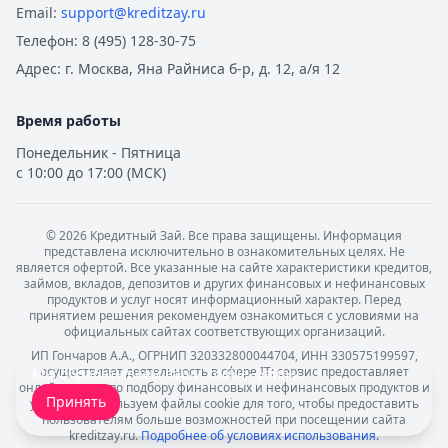
Email:
support@kreditzay.ru
Телефон:
8 (495) 128-30-75
Адрес:
г. Москва, Яна Райниса б-р, д. 12, а/я 12
Время работы
Понедельник - Пятница
с 10:00 до 17:00 (МСК)
©
2026
Кредитный Зай. Все права защищены. Информация
представлена исключительно в ознакомительных целях. Не
является офертой. Все указанные на сайте характеристики кредитов,
займов, вкладов, депозитов и других финансовых и нефинансовых
продуктов и услуг носят информационный характер. Перед
принятием решения рекомендуем ознакомиться с условиями на
официальных сайтах соответствующих организаций.
ИП Гончаров А.А., ОГРНИП 320332800044704, ИНН 330575199597,
осуществляет деятельность в сфере IT: сервис предоставляет
Мы обрабатываем ваши
cookie-файлы
.
онлайн-услуги по подбору финансовых и нефинансовых продуктов и
Принять
услуг. Мы используем файлы cookie для того, чтобы предоставить
пользователям больше возможностей при посещении сайта
kreditzay.ru.
Подробнее об условиях использования.