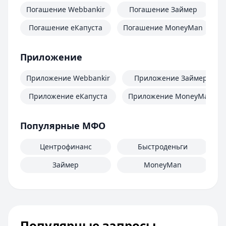
Погашение Webbankir
Погашение Займер
Погашение еКапуста
Погашение MoneyMan
П
Приложение
Приложение Webbankir
Приложение Займер
Приложение еКапуста
Приложение MoneyMan
Популярные МФО
Центрофинанс
Быстроденьги
Займер
MoneyMan
Популярные запросы