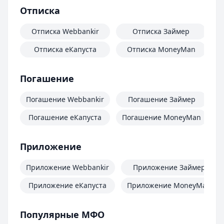
Отписка
Отписка Webbankir
Отписка Займер
Отписка еКапуста
Отписка MoneyMan
О
Погашение
Погашение Webbankir
Погашение Займер
Погашение еКапуста
Погашение MoneyMan
П
Приложение
Приложение Webbankir
Приложение Займер
Приложение еКапуста
Приложение MoneyMan
Популярные МФО