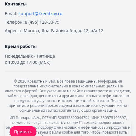
Контакты
Email:
support@kreditzay.ru
Телефон:
8 (495) 128-30-75
Адрес:
г. Москва, Яна Райниса б-р, д. 12, а/я 12
Время работы
Понедельник - Пятница
с 10:00 до 17:00 (МСК)
©
2026
Кредитный Зай. Все права защищены. Информация
представлена исключительно в ознакомительных целях. Не
является офертой. Все указанные на сайте характеристики кредитов,
займов, вкладов, депозитов и других финансовых и нефинансовых
продуктов и услуг носят информационный характер. Перед
принятием решения рекомендуем ознакомиться с условиями на
официальных сайтах соответствующих организаций.
ИП Гончаров А.А., ОГРНИП 320332800044704, ИНН 330575199597,
осуществляет деятельность в сфере IT: сервис предоставляет
Мы обрабатываем ваши
cookie-файлы
.
онлайн-услуги по подбору финансовых и нефинансовых продуктов и
Принять
услуг. Мы используем файлы cookie для того, чтобы предоставить