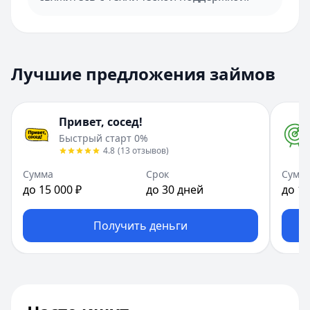
Лучшие предложения займов
Привет, сосед!
Быстрый старт 0%
4.8
(
13
отзывов
)
Сумма
Срок
Сумм
до 15 000 ₽
до 30 дней
до 10
Получить деньги