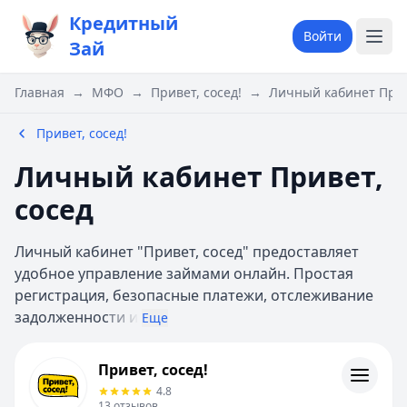
Кредитный
Войти
Зай
Главная
→
МФО
→
Привет, сосед!
→
Личный кабинет Прив
Привет, сосед!
Личный кабинет Привет,
сосед
Личный кабинет "Привет, сосед" предоставляет
удобное управление займами онлайн. Простая
регистрация, безопасные платежи, отслеживание
задолженнос
ти и
Еще
Привет, сосед!
Привет, сосед!
Информация
4.8
13
отзывов