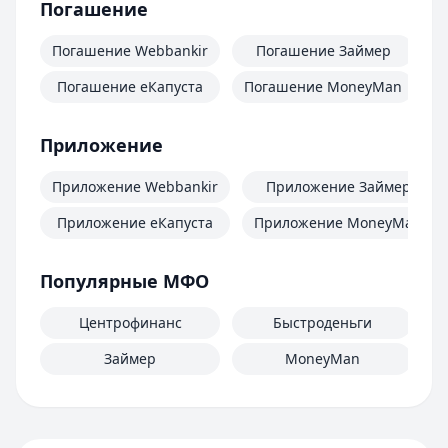
Погашение
Погашение Webbankir
Погашение Займер
Погашение еКапуста
Погашение MoneyMan
П
Приложение
Приложение Webbankir
Приложение Займер
Приложение еКапуста
Приложение MoneyMan
Популярные МФО
Центрофинанс
Быстроденьги
Займер
MoneyMan