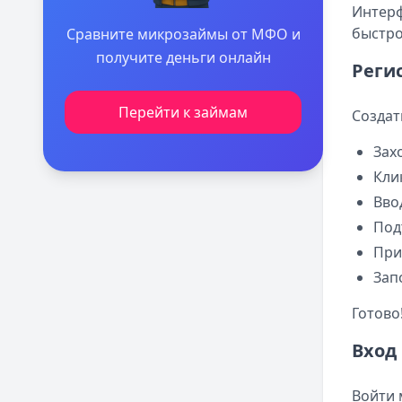
Интерф
быстро
Сравните микрозаймы от МФО и
получите деньги онлайн
Реги
Перейти к займам
Создат
Зах
Кли
Вво
Под
При
Зап
Готово
Вход
Войти 