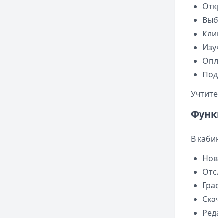
Отк
Выб
Кли
Изу
Опл
Под
Учтите
Функ
В каби
Нов
Отс
Гра
Ска
Ред