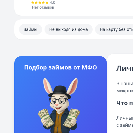
4.8
Нет отзывов
Займы
Не выходя из дома
На карту без от
Лич
Подбор займов от МФО
В наши
микрок
Что 
Личный
с займ