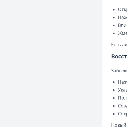
Отк
Нах
Впи
Жме
Есть а
Восс
Забыли
Наж
Ука
Пол
Соз
Сох
Новый 