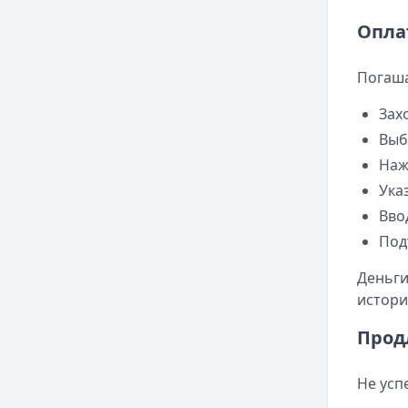
Опла
Погаша
Зах
Выб
Наж
Ука
Вво
Под
Деньги
истори
Прод
Не усп