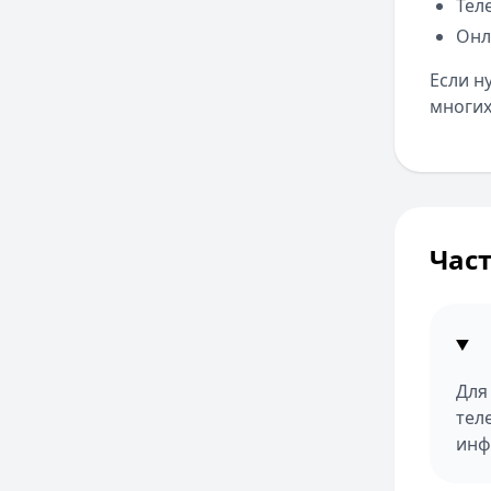
Тел
Онл
Если н
многих
Час
Для
тел
инф