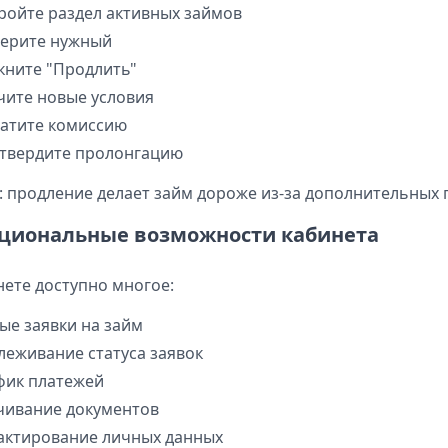
ройте раздел активных займов
ерите нужный
кните "Продлить"
чите новые условия
атите комиссию
твердите пролонгацию
: продление делает займ дороже из-за дополнительных 
циональные возможности кабинета
нете доступно многое:
ые заявки на займ
леживание статуса заявок
фик платежей
чивание документов
актирование личных данных