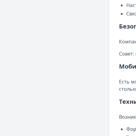
Нас
Свя
Безо
Компан
Совет:
Моби
Есть м
стольк
Техн
Возник
Фор