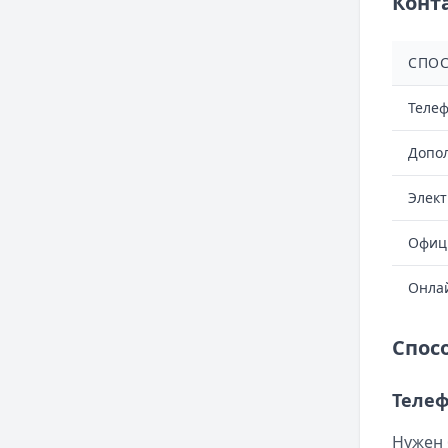
Конт
СПОС
Телеф
Допо
Элект
Офиц
Онла
Спос
Телеф
Нужен 