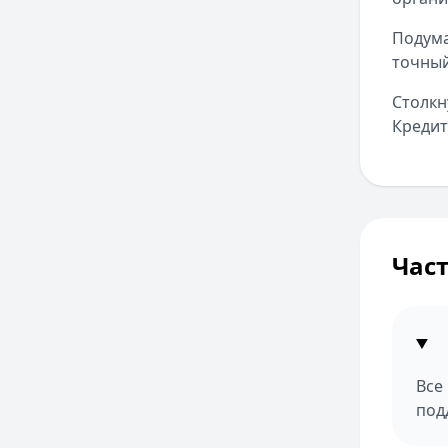
Подума
точный
Столкн
Кредит
Час
Все
под