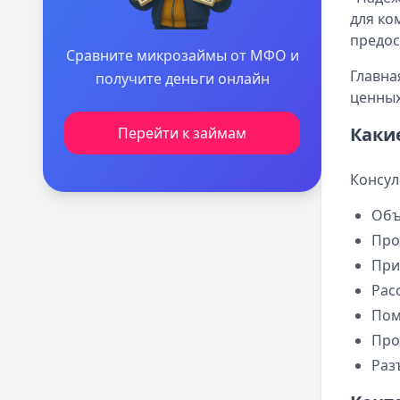
для ко
предос
Сравните микрозаймы от МФО и
Главна
получите деньги онлайн
ценных
Каки
Перейти к займам
Консул
Объ
Про
При
Рас
Пом
Про
Раз