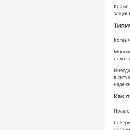
Кроме 
защища
Типи
Когда 
Многие
подозр
Иногда
в ситу
надежн
Как 
Правил
Собери
органи