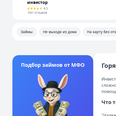
инвестор
4.5
Нет отзывов
Займы
Не выходя из дома
На карту без от
Гор
Подбор займов от МФО
Инвест
сложно
помощн
Что 
"Надеж