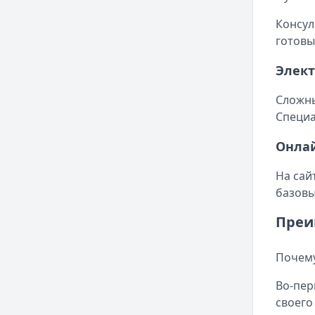
Консул
готовы
Элек
Сложны
Специа
Онла
На сай
базовы
Преи
Почему
Во-пер
своего