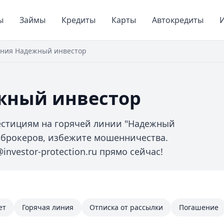
ы
Займы
Кредиты
Карты
Автокредиты
И
иния Надежный инвестор
жный инвестор
естициям на горячей линии "Надежный
е брокеров, избежите мошенничества.
investor-protection.ru прямо сейчас!
ет
Горячая линия
Отписка от рассылки
Погашение