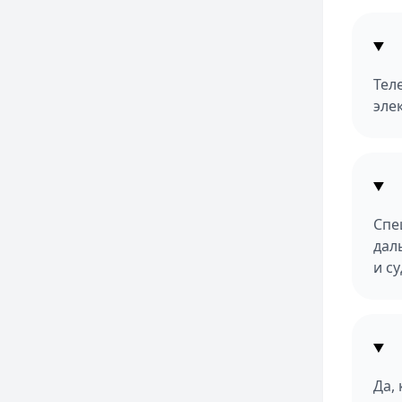
Тел
эле
Спе
дал
и су
Да,