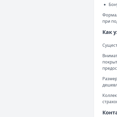
Бон
Формал
при по
Как 
Сущест
Внимат
покрыт
предос
Размер
дешевл
Коллек
страхо
Конт