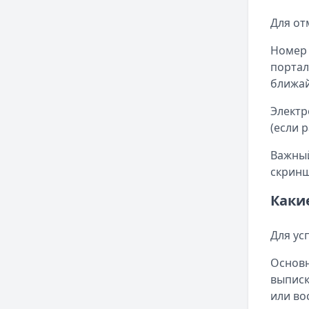
Для от
Номер 
портал
ближай
Электр
(если 
Важный
скринш
Каки
Для ус
Основн
выписк
или во