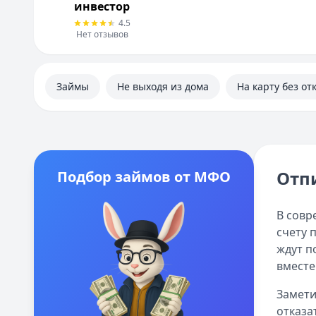
инвестор
4.5
Нет отзывов
Займы
Не выходя из дома
На карту без от
Отпи
Подбор займов от МФО
В совр
счету 
ждут п
вместе
Замети
отказа