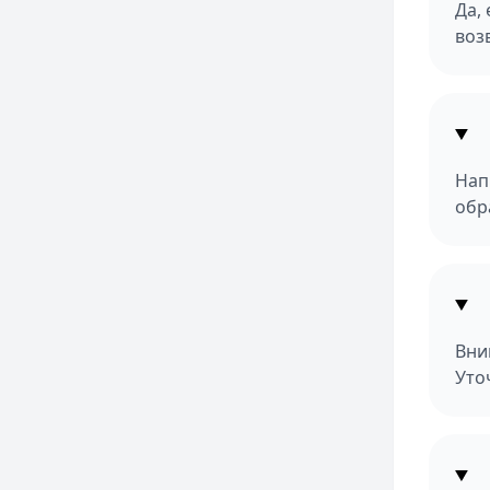
Да,
воз
Нап
обр
Вни
Уто