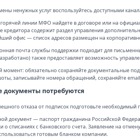
мены ненужных услуг воспользуйтесь доступными канал
горячей линии МФО найдете в договоре или на официа
е кредитора содержит раздел управления дополнитель
ший офис — список адресов размещен на корпоративно
онная почта службы поддержки подходит для письме
разработано) также предоставляет возможность управле
 момент: обязательно сохраняйте документальные подт
оты, записывайте номера обращений, сохраняйте email
е документы потребуются
пешного отказа от подписок подготовьте необходимый п
ой документ — паспорт гражданина Российской Федерац
и о списаниях с банковского счета. Заявление на отмен
спользоваться готовым бланком компании.