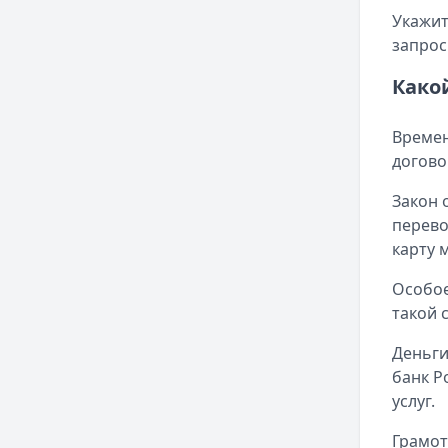
Укажит
запрос
Како
Времен
догово
Закон 
перево
карту 
Особое
такой 
Деньги
банк Р
услуг.
Грамот