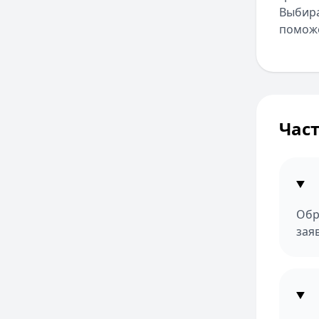
Выбира
поможе
Час
Обр
зая