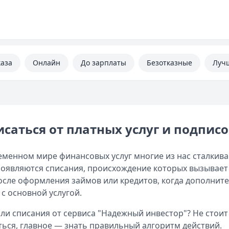
каза
Онлайн
До зарплаты
Безотказные
Луч
саться от платных услуг и подпис
еменном мире финансовых услуг многие из нас сталкива
появляются списания, происхождение которых вызывает
осле оформления займов или кредитов, когда дополни
 с основной услугой.
ли списания от сервиса "Надежный инвестор"? Не стоит
ться, главное — знать правильный алгоритм действий.