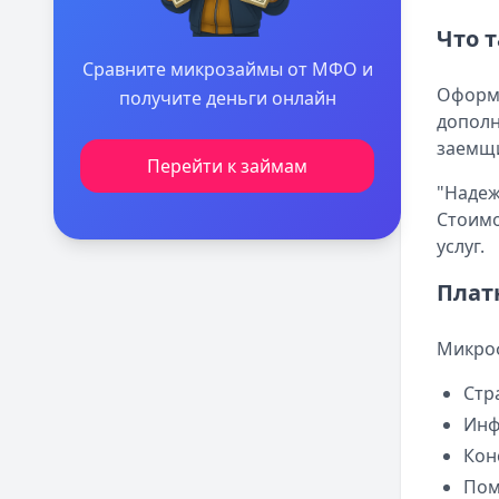
Что 
Сравните микрозаймы от МФО и
Оформл
получите деньги онлайн
дополн
заемщи
Перейти к займам
"Надеж
Стоимо
услуг.
Плат
Микроф
Стр
Инф
Кон
Пом