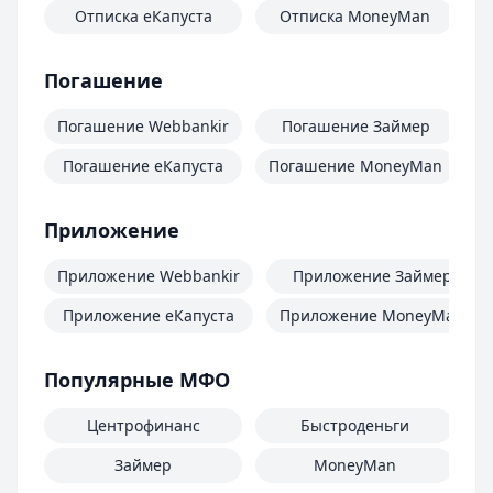
Отписка еКапуста
Отписка MoneyMan
О
Погашение
Погашение Webbankir
Погашение Займер
Погашение еКапуста
Погашение MoneyMan
П
Приложение
Приложение Webbankir
Приложение Займер
Приложение еКапуста
Приложение MoneyMan
Популярные МФО
Центрофинанс
Быстроденьги
Займер
MoneyMan