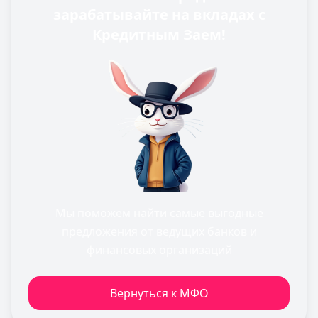
зарабатывайте на вкладах с
Кредитным Заем!
Мы поможем найти самые выгодные
предложения от ведущих банков и
финансовых организаций
Вернуться к МФО