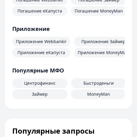
Погашение еКапуста
Погашение MoneyMan
П
Приложение
Приложение Webbankir
Приложение Займер
Приложение еКапуста
Приложение MoneyMan
Популярные МФО
Центрофинанс
Быстроденьги
Займер
MoneyMan
Популярные запросы