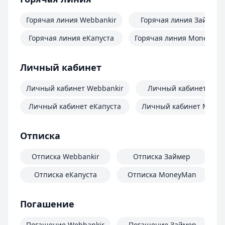
Горячая линия Webbankir
Горячая линия Займер
Горячая линия еКапуста
Горячая линия MoneyMa
Личный кабинет
Личный кабинет Webbankir
Личный кабинет Зай
Личный кабинет еКапуста
Личный кабинет Mone
Отписка
Отписка Webbankir
Отписка Займер
Отписка еКапуста
Отписка MoneyMan
О
Погашение
Погашение Webbankir
Погашение Займер