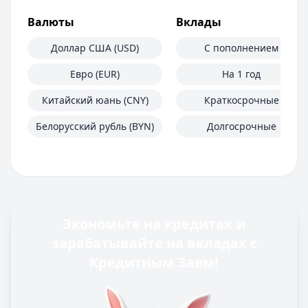
Валюты
Вклады
Доллар США (USD)
С пополнением
Евро (EUR)
На 1 год
Китайский юань (CNY)
Краткосрочные
Белорусский рубль (BYN)
Долгосрочные
Экономьте на кредитах и
зарабатывайте на вкладах с
Кредитным Заем!