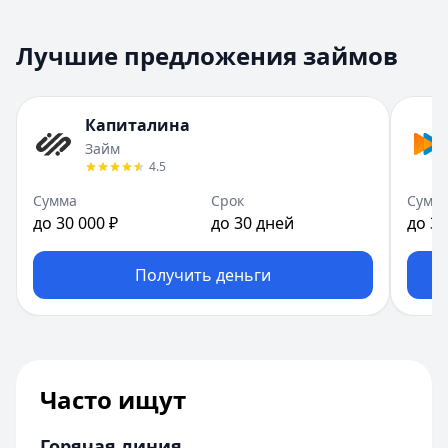
Лучшие предложения займов
Капиталина
Займ
4.5
Сумма
Срок
Сумм
до 30 000 ₽
до 30 дней
до 30
Получить деньги
Часто ищут
Горячая линия