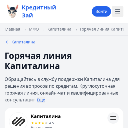
Кредитный
Войти
Зай
Главная
→
МФО
→
Капиталина
→
Горячая линия Капитал
Капиталина
Горячая линия
Капиталина
Обращайтесь в службу поддержки Капиталина для
решения вопросов по кредитам. Круглосуточная
горячая линия, онлайн-чат и квалифицированные
консульт
ации
Еще
Капиталина
Капиталина
Информация
4.5
Нет отзывов