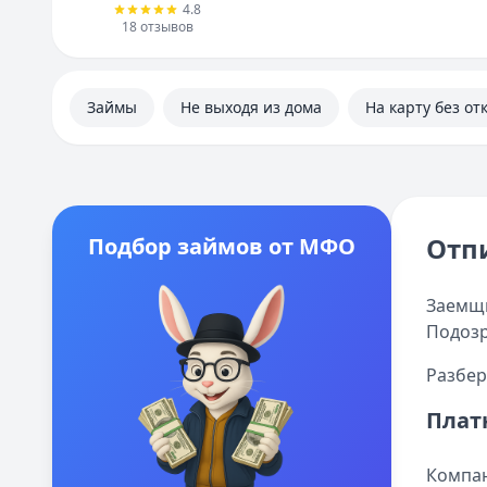
4.8
18
отзывов
Займы
Не выходя из дома
На карту без от
Отп
Подбор займов от МФО
Заемщи
Подозр
Разбер
Плат
Компан