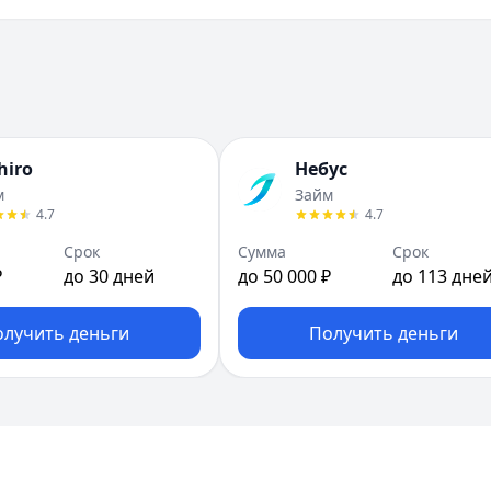
hiro
Небус
м
Займ
4.7
4.7
Срок
Сумма
Срок
₽
до 30 дней
до 50 000 ₽
до 113 дне
олучить деньги
Получить деньги