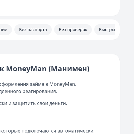
шие
Без паспорта
Без проверок
Быстрые
сок MoneyMan (Манимен)
оформления займа в MoneyMan.
дленного реагирования.
ки и защитить свои деньги.
екоторые подключаются автоматически: