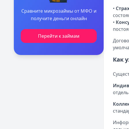
•
Стра
Сравните микрозаймы от МФО и
состоя
получите деньги онлайн
•
Конс
посто
Перейти к займам
Догово
умолч
Как 
Сущест
Индив
отдель
Колле
станда
Информ