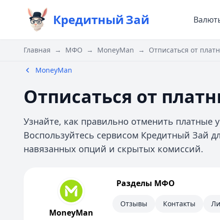
Кредитный
Зай
Валют
Главная
→
МФО
→
MoneyMan
→
Отписаться от плат
MoneyMan
Отписаться от плат
Узнайте, как правильно отменить платные у
Воспользуйтесь сервисом Кредитный Зай дл
навязанных опций и скрытых комиссий.
MoneyMan
Разделы МФО
Информация
Отзывы
Контакты
Ли
MoneyMan