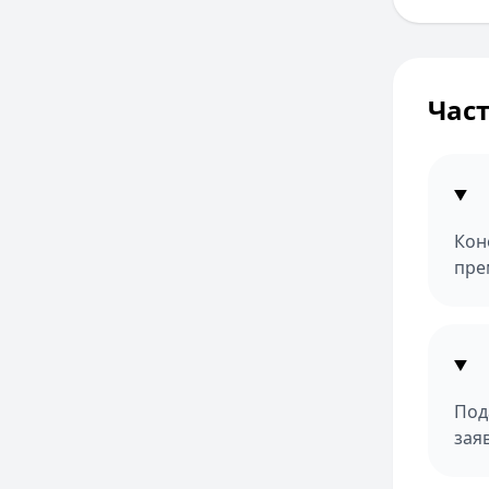
Час
Кон
пре
Под
зая