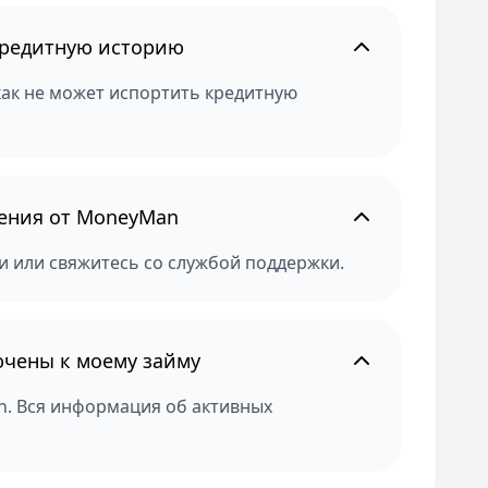
 кредитную историю
икак не может испортить кредитную
ения от MoneyMan
и или свяжитесь со службой поддержки.
ючены к моему займу
n. Вся информация об активных