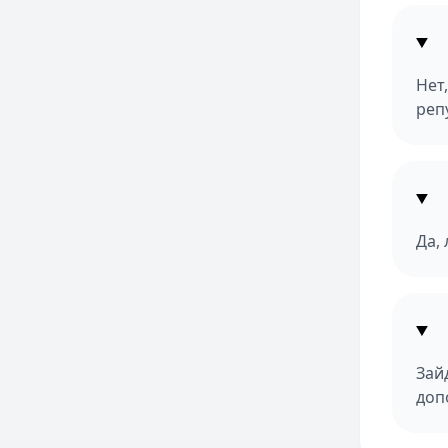
Нет
реп
Да,
Зай
доп