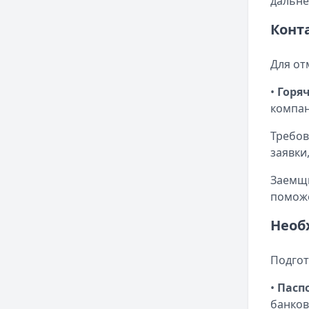
дальне
Конт
Для от
•
Горя
компан
Требов
заявки
Заемщи
поможе
Необ
Подгот
•
Пасп
банков