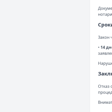
Докуме
нотари
Срок
Закон 
•
14 д
заявле
Наруше
Закл
Отказ 
процед
Внимат