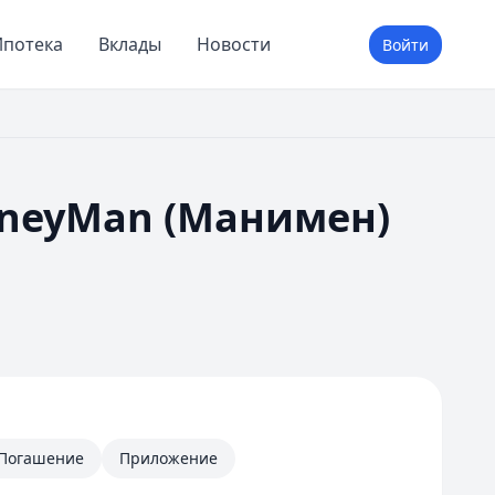
потека
Вклады
Новости
Войти
oneyMan (Манимен)
Погашение
Приложение