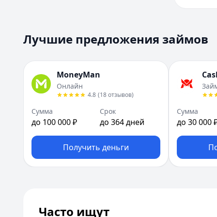
Лучшие предложения займов
MoneyMan
Cas
Онлайн
Зай
4.8
(
18
отзывов
)
Сумма
Срок
Сумма
до 100 000 ₽
до 364 дней
до 30 000 
Получить деньги
П
Часто ищут