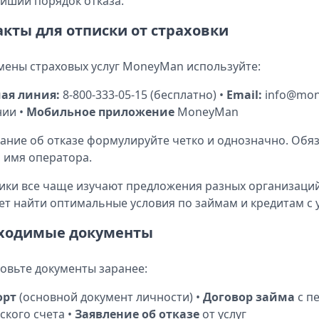
йший порядок отказа.
акты для отписки от страховки
мены страховых услуг MoneyMan используйте:
чая линия:
8-800-333-05-15 (бесплатно) •
Email:
info@mon
ии •
Мобильное приложение
MoneyMan
ание об отказе формулируйте четко и однозначно. Обя
, имя оператора.
ки все чаще изучают предложения разных организаций
т найти оптимальные условия по займам и кредитам с 
ходимые документы
овьте документы заранее:
орт
(основной документ личности) •
Договор займа
с пе
ского счета •
Заявление об отказе
от услуг