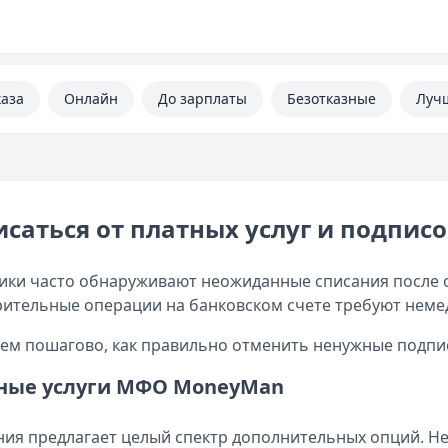
каза
Онлайн
До зарплаты
Безотказные
Луч
исаться от платных услуг и подпи
ки часто обнаруживают неожиданные списания после 
ительные операции на банковском счете требуют неме
ем пошагово, как правильно отменить ненужные подпис
ные услуги МФО MoneyMan
ия предлагает целый спектр дополнительных опций. Н