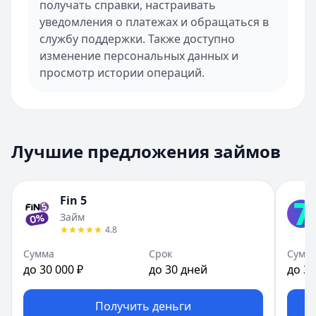
получать справки, настраивать
уведомления о платежах и обращаться в
службу поддержки. Также доступно
изменение персональных данных и
просмотр истории операций.
Лучшие предложения займов
Fin 5
Займ
4.8
Сумма
Срок
Сумм
до 30 000 ₽
до 30 дней
до 30
Получить деньги