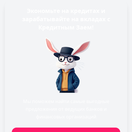
Экономьте на кредитах и
зарабатывайте на вкладах с
Кредитным Заем!
Мы поможем найти самые выгодные
предложения от ведущих банков и
финансовых организаций