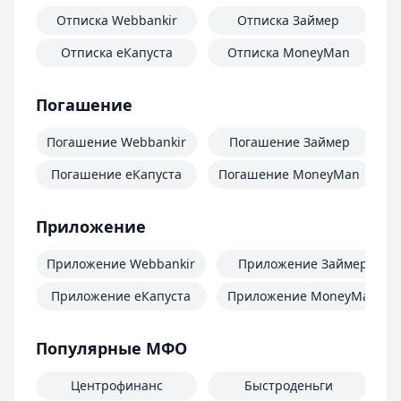
Отписка Webbankir
Отписка Займер
Отписка еКапуста
Отписка MoneyMan
О
Погашение
Погашение Webbankir
Погашение Займер
Погашение еКапуста
Погашение MoneyMan
П
Приложение
Приложение Webbankir
Приложение Займер
Приложение еКапуста
Приложение MoneyMan
Популярные МФО
Центрофинанс
Быстроденьги