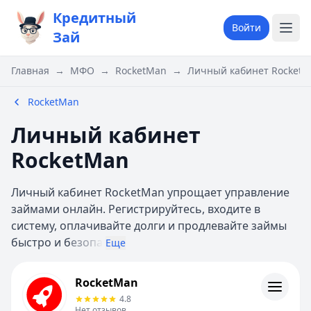
Кредитный
Войти
Зай
Главная
→
МФО
→
RocketMan
→
Личный кабинет Rocket
RocketMan
Личный кабинет
RocketMan
Личный кабинет RocketMan упрощает управление
займами онлайн. Регистрируйтесь, входите в
систему, оплачивайте долги и продлевайте займы
быстро и б
езопа
Еще
RocketMan
RocketMan
Информация
4.8
Нет отзывов