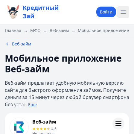
Кредитный
Войти
Зай
Главная
→
МФО
→
Веб-займ
→
Мобильное приложение В
Веб-займ
Мобильное приложение
Веб-займ
Веб-займ предлагает удобную мобильную версию
сайта для быстрого оформления займов. Получите
деньги за 15 минут через любой браузер смартфона
без
устан
Еще
Веб-займ
Веб-займ
Информация
4.6
Нет отзывов