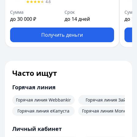
4.6
Сумма
Срок
Сумм
до 30 000 ₽
до 14 дней
до 10
Получить деньги
Часто ищут
Горячая линия
Горячая линия Webbankir
Горячая линия Займер
Горячая линия еКапуста
Горячая линия MoneyMa
Личный кабинет