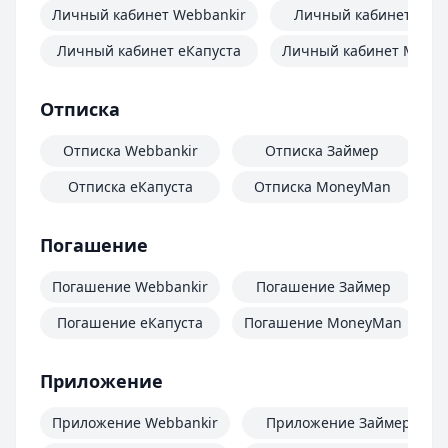
Личный кабинет Webbankir
Личный кабинет Зай
Личный кабинет еКапуста
Личный кабинет Mone
Отписка
Отписка Webbankir
Отписка Займер
Отписка еКапуста
Отписка MoneyMan
О
Погашение
Погашение Webbankir
Погашение Займер
Погашение еКапуста
Погашение MoneyMan
П
Приложение
Приложение Webbankir
Приложение Займер