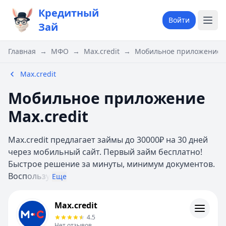
Кредитный
Войти
Зай
Главная
→
МФО
→
Max.credit
→
Мобильное приложение M
Max.credit
Мобильное приложение
Max.credit
Max.credit предлагает займы до 30000₽ на 30 дней
через мобильный сайт. Первый займ бесплатно!
Быстрое решение за минуты, минимум документов.
Восп
ользу
Еще
Max.credit
Max.credit
Информация
4.5
Нет отзывов