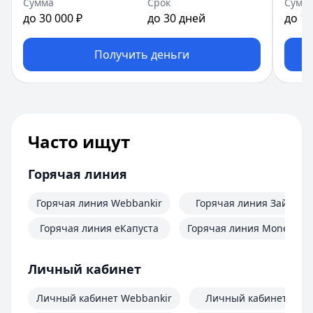
Сумма
Срок
Сумм
до 30 000 ₽
до 30 дней
до 10
Получить деньги
Часто ищут
Горячая линия
Горячая линия Webbankir
Горячая линия Займер
Горячая линия еКапуста
Горячая линия MoneyMa
Личный кабинет
Личный кабинет Webbankir
Личный кабинет Зай