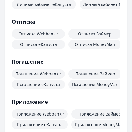
Личный кабинет еКапуста
Личный кабинет Mone
Отписка
Отписка Webbankir
Отписка Займер
Отписка еКапуста
Отписка MoneyMan
О
Погашение
Погашение Webbankir
Погашение Займер
Погашение еКапуста
Погашение MoneyMan
П
Приложение
Приложение Webbankir
Приложение Займер
Приложение еКапуста
Приложение MoneyMan