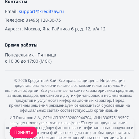
Контакты
Email:
support@kreditzay.ru
Телефон:
8 (495) 128-30-75
Адрес:
г. Москва, Яна Райниса б-р, д. 12, а/я 12
Время работы
Понедельник - Пятница
с 10:00 до 17:00 (МСК)
©
2026
Кредитный Зай. Все права защищены. Информация
представлена исключительно в ознакомительных целях. Не
является офертой. Все указанные на сайте характеристики кредитов,
займов, вкладов, депозитов и других финансовых и нефинансовых
продуктов и услуг носят информационный характер. Перед
принятием решения рекомендуем ознакомиться с условиями на
официальных сайтах соответствующих организаций.
ИП Гончаров А.А., ОГРНИП 320332800044704, ИНН 330575199597,
осуществляет деятельность в сфере IT: сервис предоставляет
Мы обрабатываем ваши
cookie-файлы
.
онлайн-услуги по подбору финансовых и нефинансовых продуктов и
Принять
услуг. Мы используем файлы cookie для того, чтобы предоставить
пользователям больше возможностей при посещении сайта