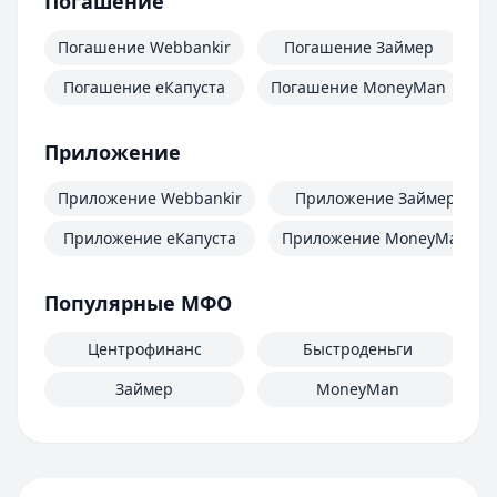
Погашение
Погашение Webbankir
Погашение Займер
Погашение еКапуста
Погашение MoneyMan
П
Приложение
Приложение Webbankir
Приложение Займер
Приложение еКапуста
Приложение MoneyMan
Популярные МФО
Центрофинанс
Быстроденьги
Займер
MoneyMan