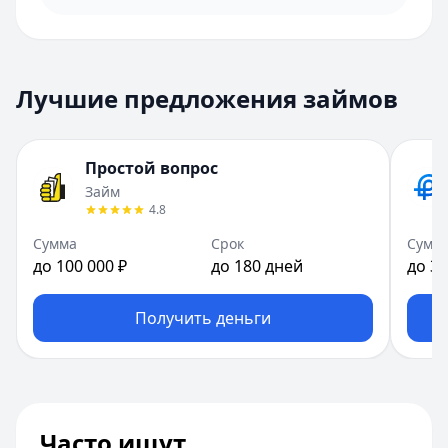
Лучшие предложения займов
Простой вопрос
Займ
4.8
Сумма
Срок
Сумм
до 100 000 ₽
до 180 дней
до 30
Получить деньги
Часто ищут