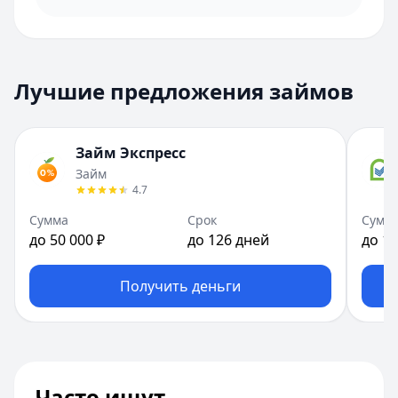
Лучшие предложения займов
Займ Экспресс
Займ
4.7
Сумма
Срок
Сумм
до 50 000 ₽
до 126 дней
до 10
Получить деньги
Часто ищут