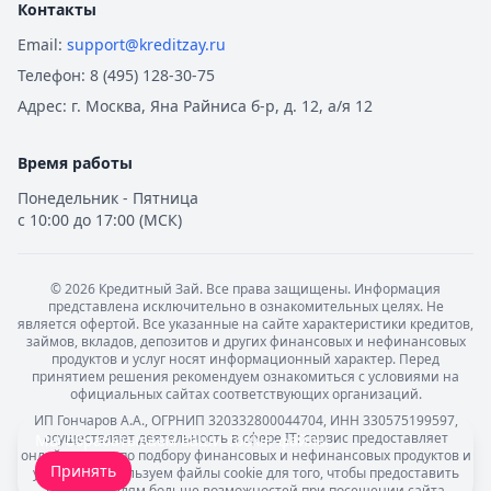
Контакты
Email:
support@kreditzay.ru
Телефон:
8 (495) 128-30-75
Адрес:
г. Москва, Яна Райниса б-р, д. 12, а/я 12
Время работы
Понедельник - Пятница
с 10:00 до 17:00 (МСК)
©
2026
Кредитный Зай. Все права защищены. Информация
представлена исключительно в ознакомительных целях. Не
является офертой. Все указанные на сайте характеристики кредитов,
займов, вкладов, депозитов и других финансовых и нефинансовых
продуктов и услуг носят информационный характер. Перед
принятием решения рекомендуем ознакомиться с условиями на
официальных сайтах соответствующих организаций.
ИП Гончаров А.А., ОГРНИП 320332800044704, ИНН 330575199597,
осуществляет деятельность в сфере IT: сервис предоставляет
Мы обрабатываем ваши
cookie-файлы
.
онлайн-услуги по подбору финансовых и нефинансовых продуктов и
Принять
услуг. Мы используем файлы cookie для того, чтобы предоставить
пользователям больше возможностей при посещении сайта