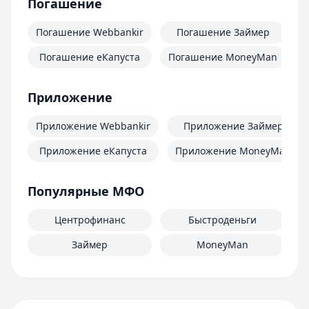
Погашение
Погашение Webbankir
Погашение Займер
Погашение еКапуста
Погашение MoneyMan
П
Приложение
Приложение Webbankir
Приложение Займер
Приложение еКапуста
Приложение MoneyMan
Популярные МФО
Центрофинанс
Быстроденьги
Займер
MoneyMan