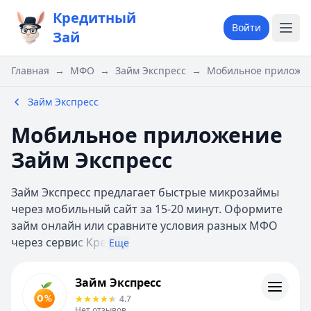
Кредитный
Войти
Зай
Главная
→
МФО
→
Займ Экспресс
→
Мобильное приложен
Займ Экспресс
Мобильное приложение
Займ Экспресс
Займ Экспресс предлагает быстрые микрозаймы
через мобильный сайт за 15-20 минут. Оформите
займ онлайн или сравните условия разных МФО
через серви
с Кре
Еще
Займ Экспресс
Займ Экспресс
Информация
4.7
Нет отзывов