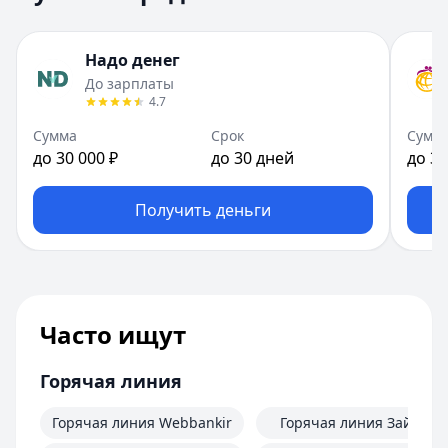
Надо денег
До зарплаты
4.7
Сумма
Срок
Сумм
до 30 000 ₽
до 30 дней
до 30
Получить деньги
Часто ищут
Горячая линия
Горячая линия Webbankir
Горячая линия Займер