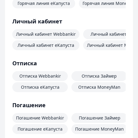
Горячая линия еКапуста
Горячая линия MoneyMa
Личный кабинет
Личный кабинет Webbankir
Личный кабинет Зай
Личный кабинет еКапуста
Личный кабинет Mone
Отписка
Отписка Webbankir
Отписка Займер
Отписка еКапуста
Отписка MoneyMan
О
Погашение
Погашение Webbankir
Погашение Займер
Погашение еКапуста
Погашение MoneyMan
П