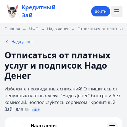
Кредитный
Войти
Зай
Главная
→
МФО
→
Надо денег
→
Отписаться от платных у
Надо денег
Отписаться от платных
услуг и подписок Надо
Денег
Избежите неожиданных списаний! Отпишитесь от
ненужных платных услуг "Надо Денег" быстро и без
комиссий. Воспользуйтесь сервисом "Кредитный
Зай" д
ля вы
Еще
Надо денег
Надо денег