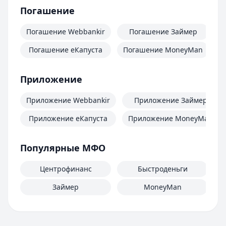
Погашение
Погашение Webbankir
Погашение Займер
Погашение еКапуста
Погашение MoneyMan
П
Приложение
Приложение Webbankir
Приложение Займер
Приложение еКапуста
Приложение MoneyMan
Популярные МФО
Центрофинанс
Быстроденьги
Займер
MoneyMan