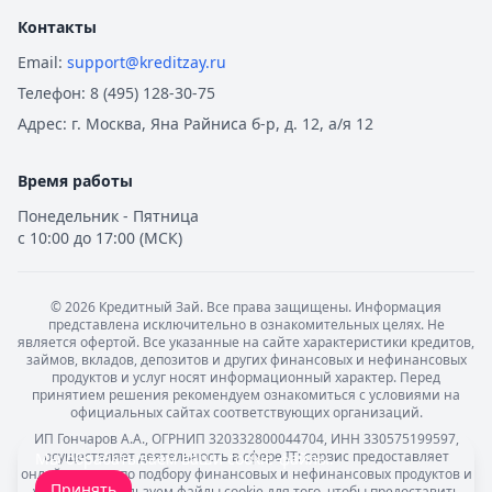
Контакты
Email:
support@kreditzay.ru
Телефон:
8 (495) 128-30-75
Адрес:
г. Москва, Яна Райниса б-р, д. 12, а/я 12
Время работы
Понедельник - Пятница
с 10:00 до 17:00 (МСК)
©
2026
Кредитный Зай. Все права защищены. Информация
представлена исключительно в ознакомительных целях. Не
является офертой. Все указанные на сайте характеристики кредитов,
займов, вкладов, депозитов и других финансовых и нефинансовых
продуктов и услуг носят информационный характер. Перед
принятием решения рекомендуем ознакомиться с условиями на
официальных сайтах соответствующих организаций.
ИП Гончаров А.А., ОГРНИП 320332800044704, ИНН 330575199597,
осуществляет деятельность в сфере IT: сервис предоставляет
Мы обрабатываем ваши
cookie-файлы
.
онлайн-услуги по подбору финансовых и нефинансовых продуктов и
Принять
услуг. Мы используем файлы cookie для того, чтобы предоставить