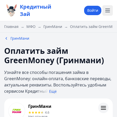
Кредитный
Войти
Зай
Главная
→
МФО
→
ГринМани
→
Оплатить займ GreenMon
ГринМани
Оплатить займ
GreenMoney (Гринмани)
Узнайте все способы погашения займа в
GreenMoney: онлайн-оплата, банковские переводы,
актуальные реквизиты. Воспользуйтесь удобным
сервисом Креди
тный
Еще
ГринМани
ГринМани
Информация
4.6
Нет отзывов