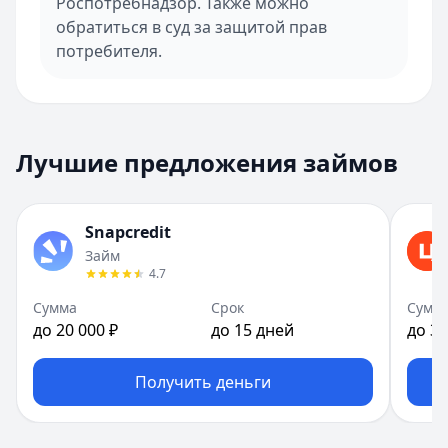
Роспотребнадзор. Также можно
обратиться в суд за защитой прав
потребителя.
Лучшие предложения займов
Snapcredit
Займ
4.7
Сумма
Срок
Сумм
до 20 000 ₽
до 15 дней
до 30
Получить деньги