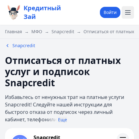
Кредитный
Войти
Зай
Главная
→
МФО
→
Snapcredit
→
Отписаться от платных ус
Snapcredit
Отписаться от платных
услуг и подписок
Snapcredit
Избавьтесь от ненужных трат на платные услуги
Snapcredit! Следуйте нашей инструкции для
быстрого отказа от подписок через личный
кабинет, телефон
или
Еще
Snapcredit
Snapcredit