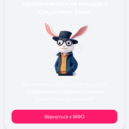
зарабатывайте на вкладах с
Кредитным Заем!
Мы поможем найти самые выгодные
предложения от ведущих банков и
финансовых организаций
Вернуться к МФО