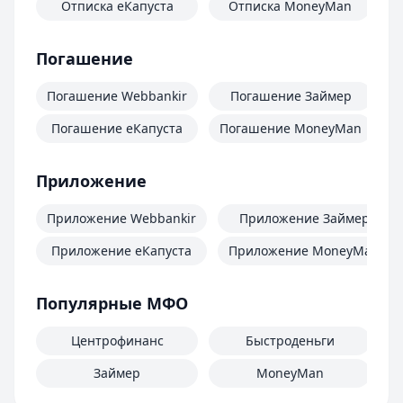
Отписка еКапуста
Отписка MoneyMan
О
Погашение
Погашение Webbankir
Погашение Займер
Погашение еКапуста
Погашение MoneyMan
П
Приложение
Приложение Webbankir
Приложение Займер
Приложение еКапуста
Приложение MoneyMan
Популярные МФО
Центрофинанс
Быстроденьги
Займер
MoneyMan