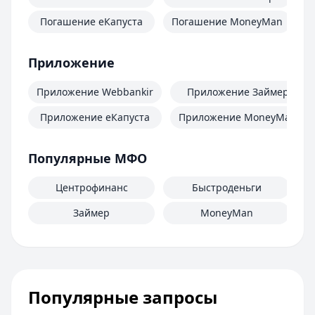
Погашение еКапуста
Погашение MoneyMan
П
Приложение
Приложение Webbankir
Приложение Займер
Приложение еКапуста
Приложение MoneyMan
Популярные МФО
Центрофинанс
Быстроденьги
Займер
MoneyMan
Популярные запросы