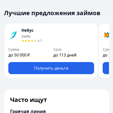
Лучшие предложения займов
Небус
Займ
4.7
Сумма
Срок
Сумм
до 50 000 ₽
до 113 дней
до 30
Получить деньги
Часто ищут
Горячая линия