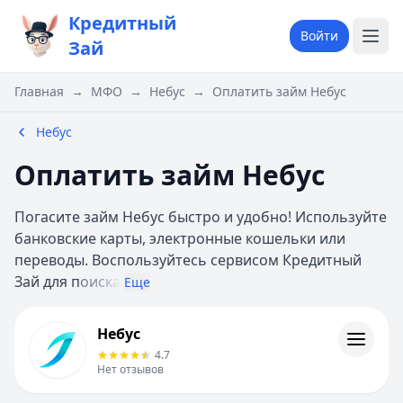
Кредитный
Войти
Зай
Главная
→
МФО
→
Небус
→
Оплатить займ Небус
Небус
Оплатить займ Небус
Погасите займ Небус быстро и удобно! Используйте
банковские карты, электронные кошельки или
переводы. Воспользуйтесь сервисом Кредитный
Зай для п
оиска
Еще
Небус
Небус
Информация
4.7
Нет отзывов