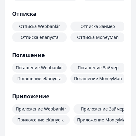
Отписка
Отписка Webbankir
Отписка Займер
Отписка еКапуста
Отписка MoneyMan
О
Погашение
Погашение Webbankir
Погашение Займер
Погашение еКапуста
Погашение MoneyMan
П
Приложение
Приложение Webbankir
Приложение Займер
Приложение еКапуста
Приложение MoneyMan