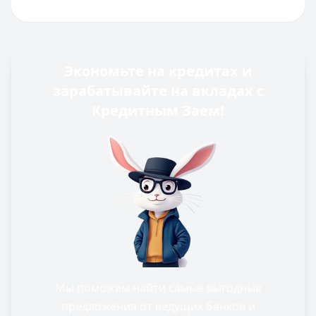
Экономьте на кредитах и
зарабатывайте на вкладах с
Кредитным Заем!
Мы поможем найти самые выгодные
предложения от ведущих банков и