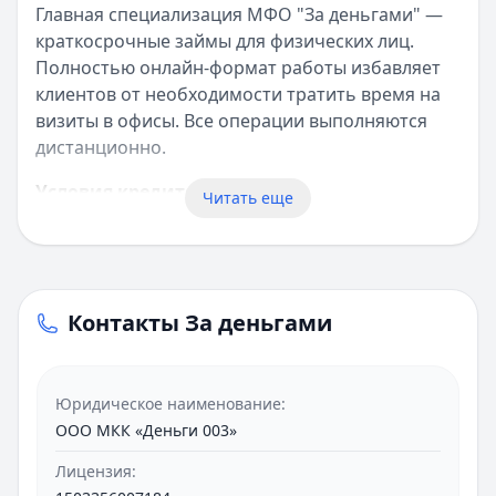
Главная специализация МФО "За деньгами" —
краткосрочные займы для физических лиц.
Полностью онлайн-формат работы избавляет
клиентов от необходимости тратить время на
визиты в офисы. Все операции выполняются
дистанционно.
Условия кредитования
Читать еще
Размер займов варьируется от 1 000 до 30 000
рублей. Максимальный срок погашения — 30
дней. Ставка 1% в день входит в стандартный
диапазон для микрофинансового рынка.
Контакты За деньгами
Новые клиенты могут воспользоваться
выгодным предложением. Первый займ
Юридическое наименование:
предоставляется под 0% годовых на период до
ООО МКК «Деньги 003»
15 дней.
Лицензия:
Требования к заемщикам