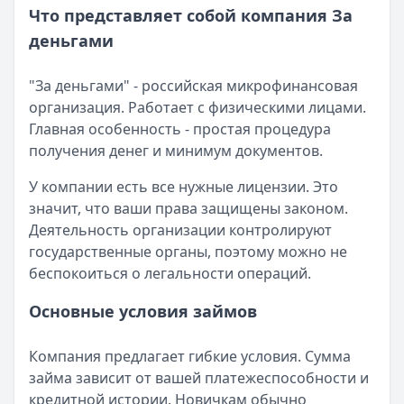
Читать новость
Что представляет собой компания За
Рекордный рост доли клиентов МФО с iPhone: что стоит
деньгами
Кратко:
В III квартале 2025 года владельцы iPhone офо
Опубликовано:
5 декабря 2025 г.
"За деньгами" - российская микрофинансовая
Категория:
МФО
организация. Работает с физическими лицами.
Читать новость
Главная особенность - простая процедура
57 сервисов микрозаймов через Госуслуги: где быстрее
получения денег и минимум документов.
Кратко:
Авторизация через Госуслуги ускоряет оформле
Опубликовано:
23 ноября 2025 г.
У компании есть все нужные лицензии. Это
Категория:
МФО
значит, что ваши права защищены законом.
Читать новость
Деятельность организации контролируют
Смс о «одобренном займе» от Bigmani Ru: как действов
государственные органы, поэтому можно не
Кратко:
Пришло СМС об одобрении займа от Bigmani Ru?
беспокоиться о легальности операций.
Опубликовано:
23 ноября 2025 г.
Категория:
МФО
Основные условия займов
Читать новость
Все новости
Компания предлагает гибкие условия. Сумма
займа зависит от вашей платежеспособности и
кредитной истории. Новичкам обычно