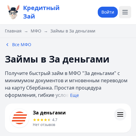
Кредитный
Войти
Зай
Главная
→
МФО
→
Займы в За деньгами
Все МФО
Займы в За деньгами
Получите быстрый займ в МФО "За деньгами" с
минимумом документов и мгновенным переводом
на карту Сбербанка. Простая процедура
оформления, гибкие
услов
Еще
За деньгами
За деньгами
Информация
4.7
Нет отзывов