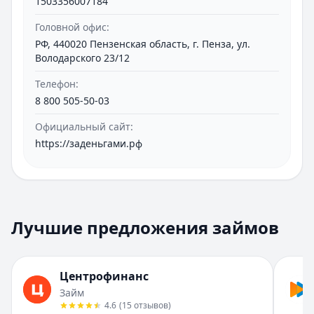
1503356007184
Головной офис:
Займы доступны совершеннолетним гражданам
РФ, 440020 Пензенская область, г. Пенза, ул.
России до 70 лет. Пакет документов минимален:
Володарского 23/12
Российский паспорт
Телефон:
Подтверждение доходов (справка или
8 800 505-50-03
трудовая книжка)
Официальный сайт:
Актуальные контактные данные
https://заденьгами.рф
Процедура оформления
Подача заявки происходит на официальном
сайте. Время рассмотрения составляет от
четверти часа до двух часов.
Лучшие предложения займов
После одобрения средства зачисляются на
карту заемщика за 15 минут.
Центрофинанс
Преимущества и особенности
Займ
4.6
(
15
отзывов
)