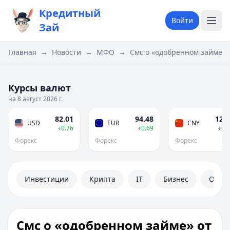
Кредитный
Войти
Зай
Главная
→
Новости
→
МФО
→
Смс о «одобренном займе» 
Курсы валют
на 8 август 2026 г.
82.01
94.48
12.1
USD
EUR
CNY
+0.76
+0.69
+0.
Форекс
Форекс
Форекс
Инвестиции
Крипта
IT
Бизнес
Обще
Смс о «одобренном займе» от