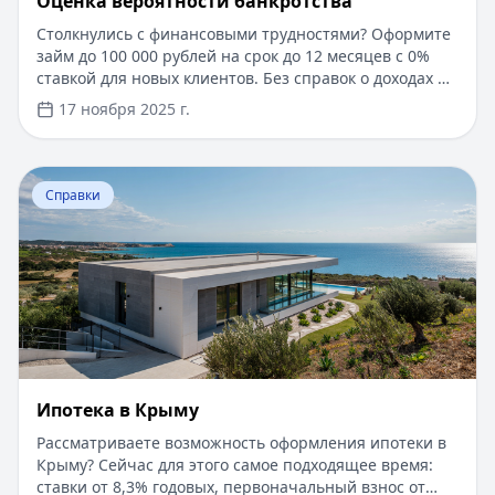
Оценка вероятности банкротства
Столкнулись с финансовыми трудностями? Оформите
займ до 100 000 рублей на срок до 12 месяцев с 0%
ставкой для новых клиентов. Без справок о доходах и
документов — решение за 5 минут. Получите деньги
17 ноября 2025 г.
быстро и прозрачно через проверенные сервисы.
Перейти к статье:
Ипотека в Крыму
Справки
Ипотека в Крыму
Рассматриваете возможность оформления ипотеки в
Крыму? Сейчас для этого самое подходящее время:
ставки от 8,3% годовых, первоначальный взнос от