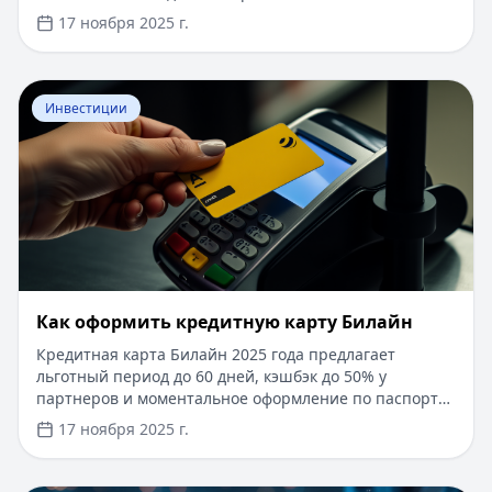
15%, срок рассмотрения заявки — от 1 дня. Доступны
17 ноября 2025 г.
программы господдержки с пониженной ставкой от
6%. Одобрение без подтверждения дохода справкой
2-НДФЛ, достаточно выписки по счету. Срок
Перейти к статье:
​Как оформить кредитную карту Бил
кредитования — до 30 лет.
Инвестиции
​Как оформить кредитную карту Билайн
Кредитная карта Билайн 2025 года предлагает
льготный период до 60 дней, кэшбэк до 50% у
партнеров и моментальное оформление по паспорту.
Заемные средства до 300 000 рублей доступны без
17 ноября 2025 г.
подтверждения дохода. Узнайте, как получить карту с
выгодными условиями и управлять финансами
эффективно. Для сравнения кредитных продуктов и