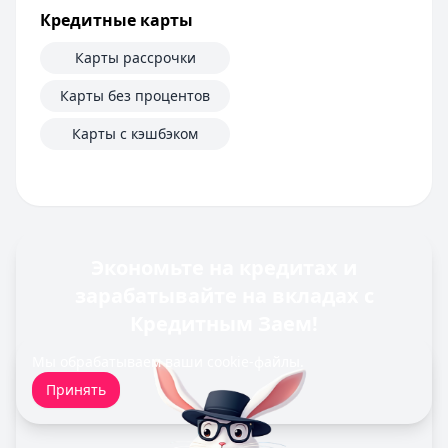
Кредитные карты
Рейтинг:
4.5
(13 отзывов)
Все кредиты
Карты рассрочки
Кредитные карты — лучшие предложения
Банк ЗЕНИТ
— Карта привилегий
Карты без процентов
Лимит: до
2 000 000 ₽
Карты с кэшбэком
Льготный период:
120 дней
Обслуживание:
Бесплатно
Рейтинг:
4.6
Банк ПСБ
— Кредитная карта 180 дней без %
Лимит: до
1 000 000 ₽
Льготный период:
180 дней
Экономьте на кредитах и
Обслуживание:
Бесплатно
зарабатывайте на вкладах с
Рейтинг:
4.7
Кредитным Заем!
Уралсиб Банк
— 120 дней на максимум
Лимит: до
5 000 000 ₽
Мы обрабатываем ваши
cookie-файлы
.
Льготный период:
120 дней
Принять
Обслуживание:
Бесплатно
Рейтинг:
4.7