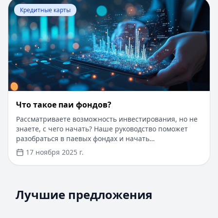
Перейти к статье:
Что такое паи фондов?
выбора оптимального решения воспользуйтесь
Кредитные карты
сервисом Кредитный Зай, где собраны актуальные
предложения от ведущих банков
Что такое паи фондов?
Рассматриваете возможность инвестирования, но не
знаете, с чего начать? Наше руководство поможет
разобраться в паевых фондах и начать
инвестировать даже с небольшой суммы. Пока вы
17 ноября 2025 г.
думаете об инвестициях, воспользуйтесь быстрым
онлайн-кредитом до 100 000 рублей на срок до 1 года.
Одобрение за 5 минут без справок и поручителей, с
Лучшие предложения
Срочноденьги
— Займ
любой кредитной историей. Первый займ под 0% для
Лучшие предложения
новых клиентов при погашении в течение 30 дней.
Кредиты — лучшие предложения
Сумма:
до 15 000 ₽
Оформите заявку прямо сейчас и получите деньги на
Альфа-Банк
Срок:
до 30 дней
— На ремонт квартиры
карту в течение 15 минут.