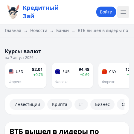
Кредитный
Войти
Зай
Главная
→
Новости
→
Банки
→
ВТБ вышел в лидеры по «
Курсы валют
на 7 август 2026 г.
82.01
94.48
12.1
USD
EUR
CNY
+0.76
+0.69
+0.
Форекс
Форекс
Форекс
Инвестиции
Крипта
IT
Бизнес
Обще
ВТБ вышел в лидеры по