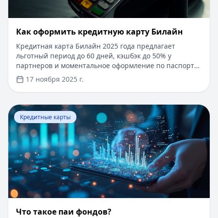
​Как оформить кредитную карту Билайн
Кредитная карта Билайн 2025 года предлагает
льготный период до 60 дней, кэшбэк до 50% у
партнеров и моментальное оформление по паспорту.
Заемные средства до 300 000 рублей доступны без
17 ноября 2025 г.
подтверждения дохода. Узнайте, как получить карту с
выгодными условиями и управлять финансами
эффективно. Для сравнения кредитных продуктов и
Перейти к статье:
Что такое паи фондов?
выбора оптимального решения воспользуйтесь
Кредитные карты
сервисом Кредитный Зай, где собраны актуальные
предложения от ведущих банков
Что такое паи фондов?