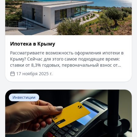
Ипотека в Крыму
Рассматриваете возможность оформления ипотеки в
Крыму? Сейчас для этого самое подходящее время:
ставки от 8,3% годовых, первоначальный взнос от
15%, срок рассмотрения заявки — от 1 дня. Доступны
17 ноября 2025 г.
программы господдержки с пониженной ставкой от
6%. Одобрение без подтверждения дохода справкой
2-НДФЛ, достаточно выписки по счету. Срок
Перейти к статье:
​Как оформить кредитную карту Бил
кредитования — до 30 лет.
Инвестиции