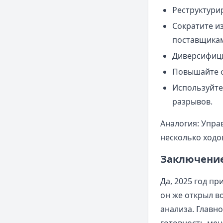
Реструктури
Сократите и
поставщика
Диверсифици
Повышайте ф
Используйте
разрывов.
Аналогия: Упра
несколько ходо
Заключение
Да, 2025 год п
он же открыл в
анализа. Главн