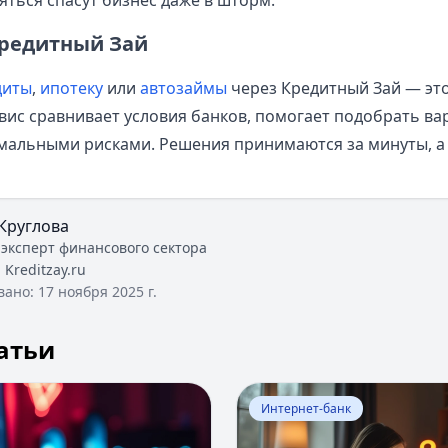
яться спасут бизнес даже в шторм.
Кредитный Зай
диты
,
ипотеку
или
автозаймы
через Кредитный Зай — это
вис сравнивает условия банков, помогает подобрать ва
мальными рисками. Решения принимаются за минуты, а 
Круглова
 эксперт финансового сектора
:
Kreditzay.ru
вано:
17 ноября 2025 г.
атьи
Риски и вероятность отзыва лицензии у банка
Перейти к статье:
Как войт
Интернет-банк