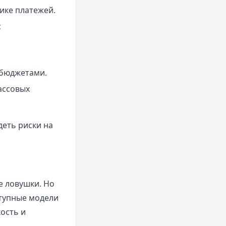
ике платежей.
с
 бюджетами.
ассовых
деть риски на
е ловушки. Но
тупные модели
ость и