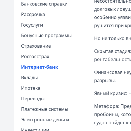
несостоятельно
Банковские справки
долговых ловуш
Рассрочка
особенно уязви
Госуслуги
рушится при кр
Бонусные программы
Но не только в
Страхование
Скрытая стадия
Росгосстрах
рентабельности
Интернет-банк
Финансовая неу
Вклады
разрывы.
Ипотека
Явный кризис: 
Переводы
Метафора: Пред
Платежные системы
пробоины, кото
Электронные деньги
судно пойдёт ко
Инвестиции