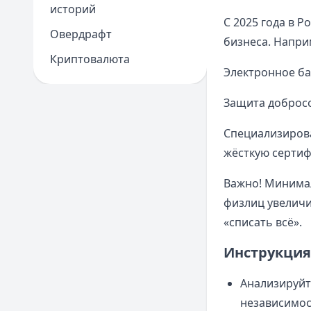
историй
С 2025 года в 
Овердрафт
бизнеса. Напри
Криптовалюта
Электронное ба
Защита добросо
Специализиров
жёсткую серти
Важно! Минимал
физлиц увеличил
«списать всё».
Инструкция:
Анализируйт
независимос