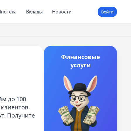
потека
Вклады
Новости
Войти
Финансовые
услуги
м до 100
 клиентов.
ут. Получите