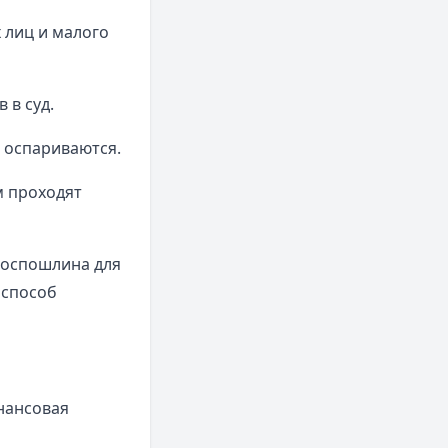
 лиц и малого
 в суд.
е оспариваются.
 проходят
госпошлина для
 способ
нансовая