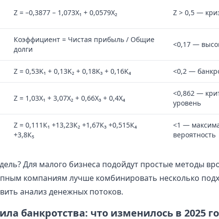
Z = –0,3877 – 1,073X₁ + 0,0579X₂
Z > 0,5 — кр
Коэффициент = Чистая прибыль / Общие
<0,17 — высо
долги
Z = 0,53K₁ + 0,13K₂ + 0,18K₃ + 0,16K₄
<0,2 — банкро
<0,862 — кри
Z = 1,03X₁ + 3,07X₂ + 0,66X₃ + 0,4X₄
уровень
Z = 0,111К₁ +13,23К₂ +1,67К₃ +0,515К₄
<1 — максим
+3,8К₅
вероятность
дель? Для малого бизнеса подойдут простые методы вр
упным компаниям лучше комбинировать несколько подх
вить анализ денежных потоков.
ла банкротства: что изменилось в 2025 го