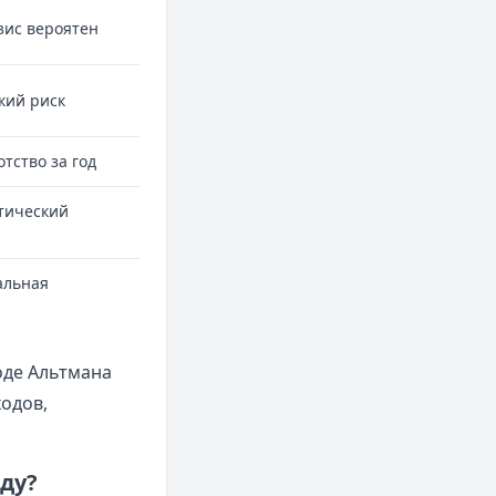
изис вероятен
кий риск
тство за год
тический
альная
оде Альтмана
одов,
ду?