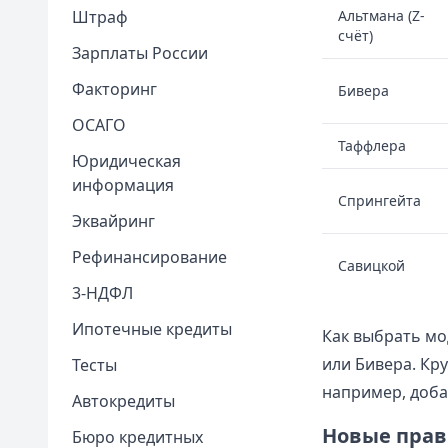
Штраф
Альтмана (Z-
счёт)
Зарплаты России
Факторинг
Бивера
ОСАГО
Таффлера
Юридическая
информация
Спрингейта
Эквайринг
Рефинансирование
Савицкой
3-НДФЛ
Ипотечные кредиты
Как выбрать мо
или Бивера. Кр
Тесты
например, доба
Автокредиты
Новые прави
Бюро кредитных