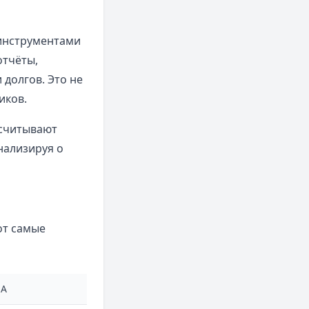
 инструментами
отчёты,
долгов. Это не
иков.
ссчитывают
нализируя о
от самые
КА