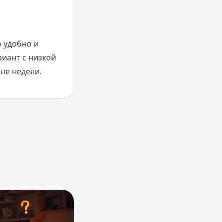
 удобно и
риант с низкой
не недели.
и в интернет банк Центр-инвест