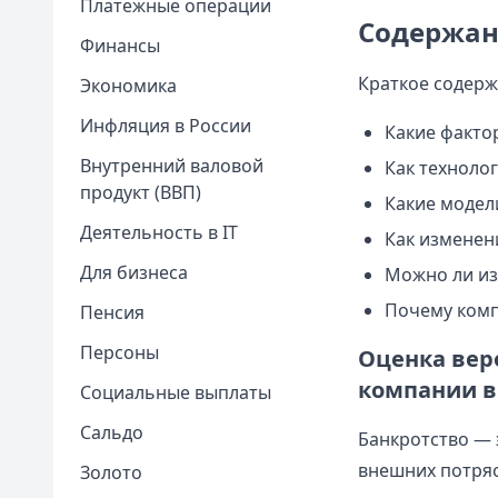
Платежные операции
Содержан
Финансы
Краткое содерж
Экономика
Инфляция в России
Какие факто
Внутренний валовой
Как техноло
продукт (ВВП)
Какие модел
Деятельность в IT
Как изменен
Для бизнеса
Можно ли из
Почему комп
Пенсия
Персоны
Оценка веро
компании в 
Социальные выплаты
Сальдо
Банкротство — 
внешних потряс
Золото