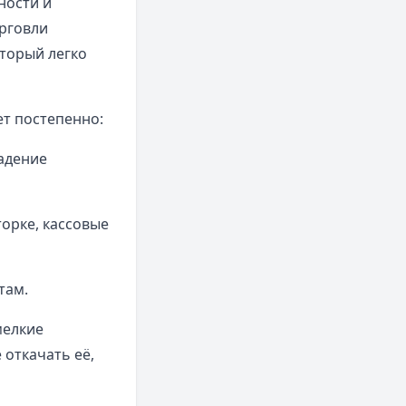
ности и
орговли
оторый легко
ет постепенно:
падение
орке, кассовые
там.
мелкие
откачать её,