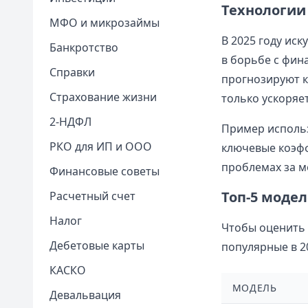
Технологии 
МФО и микрозаймы
В 2025 году ис
Банкротство
в борьбе с фин
Справки
прогнозируют к
Страхование жизни
только ускоряет
2-НДФЛ
Пример использ
РКО для ИП и ООО
ключевые коэфф
проблемах за м
Финансовые советы
Топ-5 моде
Расчетный счет
Налог
Чтобы оценить 
Дебетовые карты
популярные в 20
КАСКО
МОДЕЛЬ
Девальвация