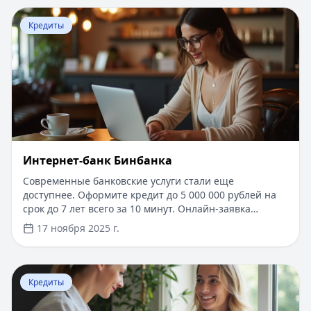
только за использованную сумму. Процентная ставка
Перейти к статье:
Интернет-банк Бинбанка
от 10% годовых, для новых клиентов специальные
Кредиты
условия. Удобное управление через мобильное
приложение и онлайн-банкинг.
Интернет-банк Бинбанка
Современные банковские услуги стали еще
доступнее. Оформите кредит до 5 000 000 рублей на
срок до 7 лет всего за 10 минут. Онлайн-заявка
рассматривается моментально, нужен только
17 ноября 2025 г.
паспорт. Первые 14 дней - льготный период по
сниженной ставке. Получение средств на карту
любого банка в течение часа после одобрения.
Перейти к статье:
​РЕСО Гарантия ДМС - добровольно
Удобное управление кредитом через личный кабинет
Кредиты
с возможностью досрочного погашения без комиссий.