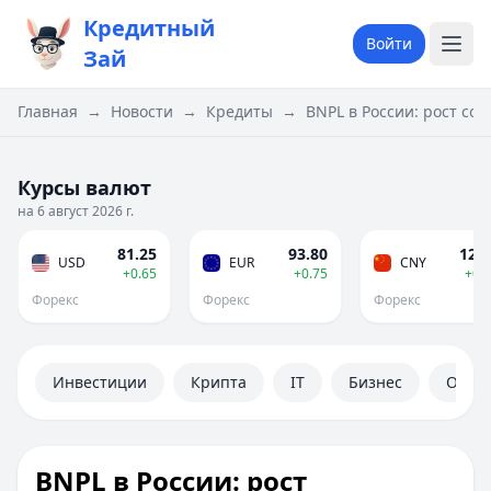
Кредитный
Войти
Зай
Главная
→
Новости
→
Кредиты
→
BNPL в России: рост со
Курсы валют
на 6 август 2026 г.
81.25
93.80
12.0
USD
EUR
CNY
+0.65
+0.75
+0.
Форекс
Форекс
Форекс
Инвестиции
Крипта
IT
Бизнес
Обще
BNPL в России: рост