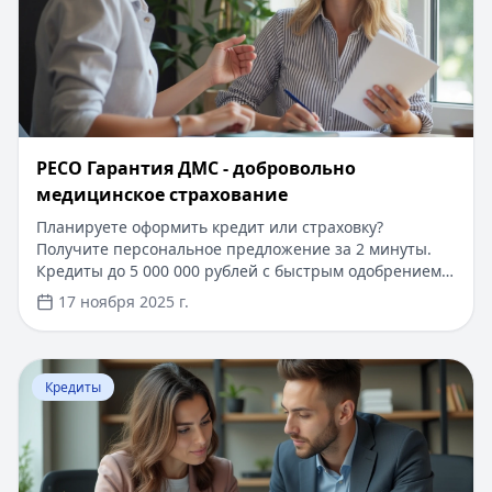
​РЕСО Гарантия ДМС - добровольно
медицинское страхование
Планируете оформить кредит или страховку?
Получите персональное предложение за 2 минуты.
Кредиты до 5 000 000 рублей с быстрым одобрением
по паспорту. Первый займ под 0%, решение за 15
17 ноября 2025 г.
минут. На портале Кредитный Зай вы найдете
выгодные условия кредитования и страхования от
надежных компаний. Узнайте больше о программах
Перейти к статье:
Погашение ипотечного кредита в 20
ДМС и других финансовых продуктах, подберите
Кредиты
оптимальное решение под ваши потребности.