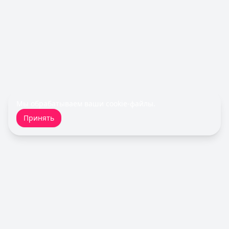
Все кредитные карты
Займы — лучшие предложения
Срочноденьги
— Займ
Сумма: до
15 000
₽
Срок до:
30
дней
Рейтинг:
4.6
Турбозайм
— Займ
Сумма: до
30 000
₽
Срок до:
21
дней
Мы обрабатываем ваши
cookie-файлы
.
Рейтинг:
4.6
(14 отзывов)
Принять
Займер
— До зарплаты
Сумма: до
30 000
₽
Срок до:
30
дней
Рейтинг:
4.6
(17 отзывов)
Fin 5
— Займ
Сумма: до
30 000
₽
Срок до:
30
дней
Кредитный Зай
Рейтинг:
4.8
Быстроденьги
— Без процентов для новых