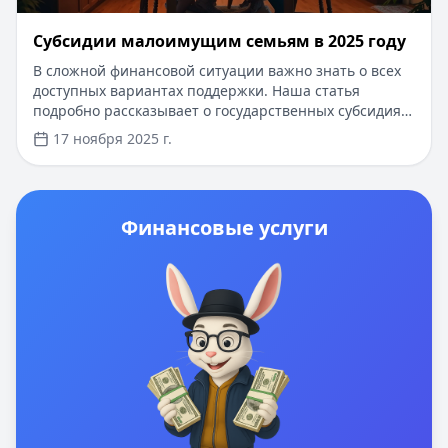
Субсидии малоимущим семьям в 2025 году
В сложной финансовой ситуации важно знать о всех
доступных вариантах поддержки. Наша статья
подробно рассказывает о государственных субсидиях
малоимущим семьям в 2025 году. А если нужны
17 ноября 2025 г.
деньги прямо сейчас, вы можете оформить кредит до
100 000 рублей всего по паспорту. Одобрение за 15
минут, без справок о доходах, с возможностью
получения займа под 0% для новых клиентов. Деньги
Финансовые услуги
поступят на карту сразу после одобрения. Простое
онлайн-оформление займет всего несколько минут.