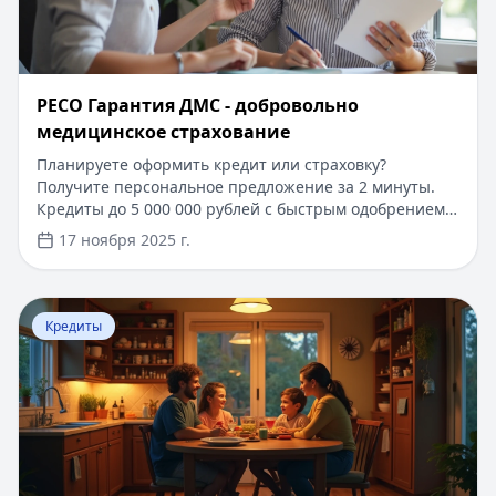
​РЕСО Гарантия ДМС - добровольно
медицинское страхование
Планируете оформить кредит или страховку?
Получите персональное предложение за 2 минуты.
Кредиты до 5 000 000 рублей с быстрым одобрением
по паспорту. Первый займ под 0%, решение за 15
17 ноября 2025 г.
минут. На портале Кредитный Зай вы найдете
выгодные условия кредитования и страхования от
надежных компаний. Узнайте больше о программах
Перейти к статье:
Субсидии малоимущим семьям в 202
ДМС и других финансовых продуктах, подберите
Кредиты
оптимальное решение под ваши потребности.