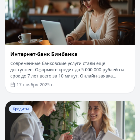
приложение и онлайн-банкинг.
Интернет-банк Бинбанка
Современные банковские услуги стали еще
доступнее. Оформите кредит до 5 000 000 рублей на
срок до 7 лет всего за 10 минут. Онлайн-заявка
рассматривается моментально, нужен только
17 ноября 2025 г.
паспорт. Первые 14 дней - льготный период по
сниженной ставке. Получение средств на карту
любого банка в течение часа после одобрения.
Перейти к статье:
​РЕСО Гарантия ДМС - добровольно
Удобное управление кредитом через личный кабинет
Кредиты
с возможностью досрочного погашения без комиссий.