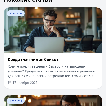
Перейти к статье:
Кредитная линия банков
Кредиты
Кредитная линия банков
Хотите получить деньги быстро и на выгодных
условиях? Кредитная линия – современное решение
для ваших финансовых потребностей. Суммы от 50
000 до 30 000 000 рублей, сроком до 10 лет. Одобрение
17 ноября 2025 г.
за 1 день, минимальный пакет документов.
Возможность получения средств частями и оплаты
только за использованную сумму. Процентная ставка
Перейти к статье:
Интернет-банк Бинбанка
от 10% годовых, для новых клиентов специальные
Кредиты
условия. Удобное управление через мобильное