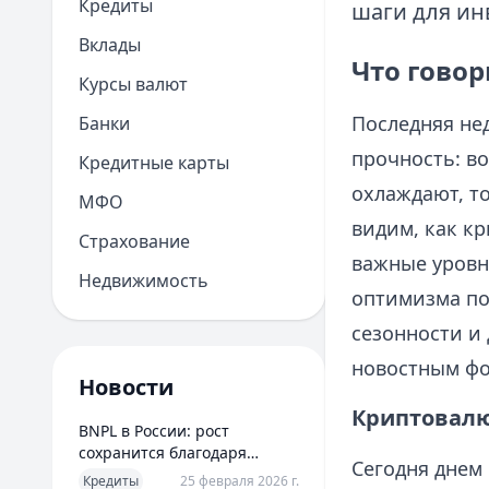
Кредиты
шаги для ин
Вклады
Что гово
Курсы валют
Последняя не
Банки
прочность: во
Кредитные карты
охлаждают, то
МФО
видим, как к
Страхование
важные уровн
Недвижимость
оптимизма по 
сезонности и
новостным фо
Новости
Криптовалю
BNPL в России: рост
сохранится благодаря
Сегодня днем
новым сценариям
Кредиты
25 февраля 2026 г.