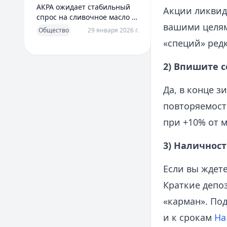
АКРА ожидает стабильный
Акции ликвид
спрос на сливочное масло в
вашими целям
2026 году
Общество
29 января 2026 г.
«специй» ред
2) Впишите с
Да, в конце з
повторяемост
при +10% от м
3) Наличност
Если вы ждет
Краткие депо
«карман». По
и к срокам
На