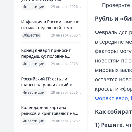
Проверьте 
ориентиры для инвесторов
Инвестиции
29 января 2026 г.
Рубль и «би
Инфляция в России заметно
остыла: недельный темп
Февраль для 
упал более чем вдвое
Общество
29 января 2026 г.
в середине м
Конец января приносит
факторы могут
передышку: половина
новостям по э
годовой цели ЦБ «сделана»
Инвестиции
29 января 2026 г.
всего за месяц
мировых валю
остается нов
Российский IT: есть ли
шансы на ралли акций в
кроссы и «фо
2026 без опоры на ИИ
Инвестиции
29 января 2026 г.
Форекс евро
,
Календарная картина
Как собират
рынков и криптовалют на
четверг, 29 января 2026
Инвестиции
29 января 2026 г.
1) Решите, ч