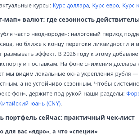
актуальные курсы:
Курс доллара
,
Курс евро
,
Курс 
г-мап» валют: где сезонность действитель
рубля часто неоднороден: налоговый период подд
есяца, но ближе к концу перетоки ликвидности и
 размывать эффект. В 2026 году к этому добавляе
кспорту и поставкам. На фоне снижения доллара 
т мы видим локальные окна укрепления рубля — 
остным, а не устойчиво сезонным. Чтобы системн
рекс-фон», держите под рукой наши разделы:
Форе
Китайский юань (CNY)
.
ь портфель сейчас: практичный чек-лист
то для вас «ядро», а что «специи»