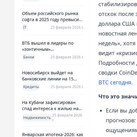
использования
стабилизиров
отскок после
Объем российского рынка
софта в 2025 году превысил
доллара США 
800 млрд рублей
IT
25 февраля 2026 г.
новостная лен
недель», хотя
ВТБ вышел в лидеры по
«зонтичным»
видит «кризи
поручительствам для МСП
Банки
25 февраля 2026 г.
Подробности 
сводки CoinD
Новосибирск выйдет на
банковские линии на 15
BTC сегодня
.
млрд рублей для закрытия
Кредиты
25 февраля 2026 г.
дефицита
Что это знач
На Кубани зафиксирован
спад интереса к жилью на
Если вы до
13%
25 февраля 2026
Недвижимость
прогнозов:
г.
ощущениям
Январская ипотека-2026: как