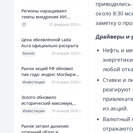
приводились 
Регионы наращивают
около 8:30 мс
темпы внедрения ИИ:
заметку о про
главное из отраслевого
IT
25 февраля 2026 г.
дайджеста дня
Драйверы и 
Цена обновлённой Lada
Aura официально раскрыта
Нефть и ме
Бизнес
29 января 2026 г.
энергетики
Рынок акций РФ обновил
любой отка
пик года: индекс Мосбиржи
Ставки и л
на новом максимуме 2026-го
Инвестиции
29 января 2026 г.
реагируют 
Золото обновило
привлекате
исторический максимум,
из акций.
превысив планку в $5600 за
Инвестиции
29 января 2026 г.
унцию
Валютный ф
Рынок затаил дыхание:
отражаются
утренний обзор и