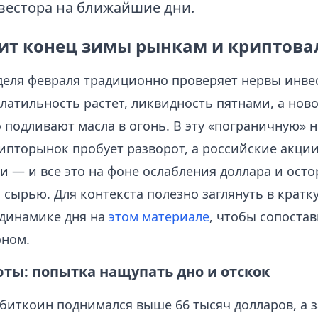
вестора на ближайшие дни.
рит конец зимы рынкам и криптов
деля февраля традиционно проверяет нервы инве
латильность растет, ликвидность пятнами, а ново
 подливают масла в огонь. В эту «пограничную» 
рипторынок пробует разворот, а российские акци
и — и все это на фоне ослабления доллара и ост
сырью. Для контекста полезно заглянуть в кратк
 динамике дня на
этом материале
, чтобы сопостав
ном.
ты: попытка нащупать дно и отскок
 биткоин поднимался выше 66 тысяч долларов, а 