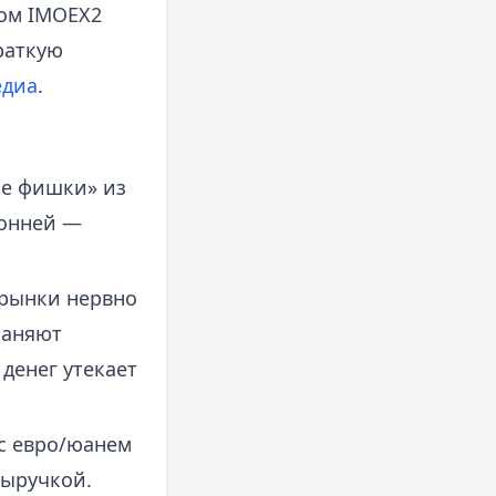
дом IMOEX2
краткую
едиа
.
ые фишки» из
ронней —
 рынки нервно
раняют
 денег утекает
 с евро/юанем
выручкой.