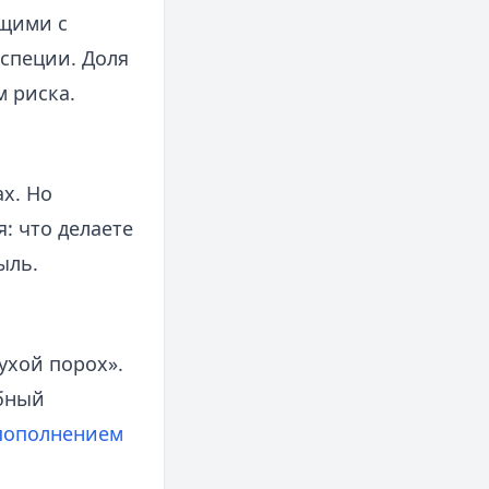
ющими с
специи. Доля
м риска.
х. Но
: что делаете
ыль.
ухой порох».
обный
пополнением