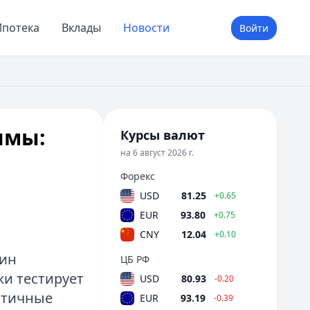
потека
Вклады
Новости
Войти
имы:
Курсы валют
на 6 август 2026 г.
Форекс
USD
81.25
+0.65
EUR
93.80
+0.75
CNY
12.04
+0.10
оин
ЦБ РФ
жи тестирует
USD
80.93
-0.20
ктичные
EUR
93.19
-0.39