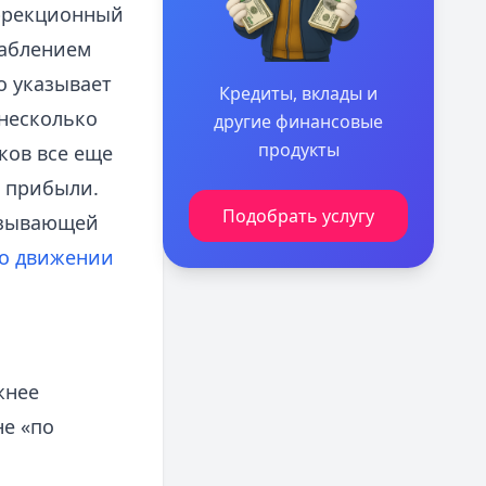
оррекционный
лаблением
о указывает
Кредиты, вклады и
 несколько
другие финансовые
продукты
ков все еще
 прибыли.
Подобрать услугу
азывающей
о движении
жнее
не «по