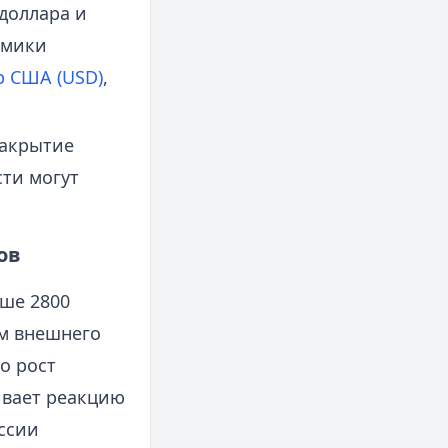
доллара и
амики
р США (USD)
,
закрытие
ти могут
ов
ше 2800
ем внешнего
о рост
ивает реакцию
ссии