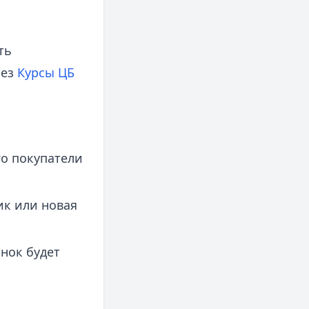
ть
рез
Курсы ЦБ
го покупатели
ик или новая
нок будет