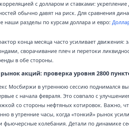
 корреляцией с долларом и ставками: укрепление 
ностей обычно давят на риск. Для сравнения дин
е наши разделы по курсам доллара и евро:
Долла
актор конца месяца часто усиливает движения: 
ндами, сворачивание плеч и перетоки ликвиднос
ренды в обе стороны.
рынок акций: проверка уровня 2800 пункт
екс Мосбиржи в утреннюю сессию поднимался вы
ервые с начала февраля. Это совпало с улучшени
ржкой со стороны нефтяных котировок. Важно, чт
нно в утренние часы, когда «тонкий» рынок усил
 и фьючерсные колебания. Детали по динамике се