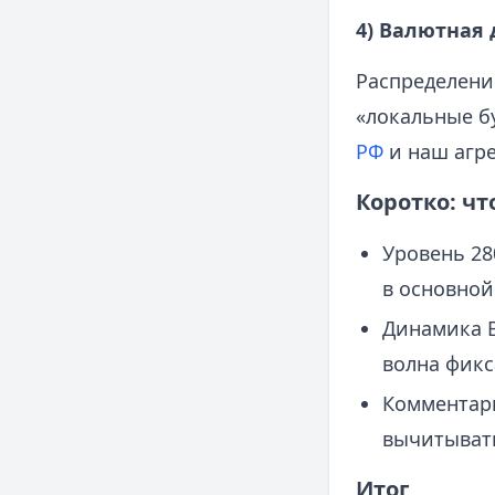
4) Валютная
Распределени
«локальные б
РФ
и наш агре
Коротко: ч
Уровень 28
в основной
Динамика B
волна фикс
Комментари
вычитывать
Итог