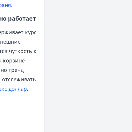
юаня
.
но работает
ерживает курс
 внешние
тся чуткость к
к корзине
но тренд
о отслеживать
кс доллар
,