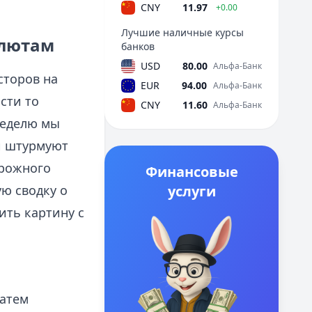
CNY
11.97
+0.00
Лучшие наличные курсы
алютам
банков
USD
80.00
Альфа-Банк
сторов на
EUR
94.00
Альфа-Банк
сти то
CNY
11.60
Альфа-Банк
неделю мы
и штурмуют
орожного
Финансовые
ую сводку о
услуги
ить картину с
затем