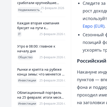
Следите за
сработали крупнейшие
банки и что это значит для
25 февраля 2026
Недвижимость
рост доход
г.
заемщиков
используйт
Каждая вторая компания
Евро (EUR)
.
буксует на пути к
полноценной ERP
Сезонный ф
IT
25 февраля 2026 г.
позиций фо
Утро в 08:00: главное к
ускорять т
началу дня
Общество
25 февраля 2026 г.
Российский 
Рынки и крипта на рубеже
Накануне инд
конца зимы: что меняется к
25 февраля 2026
пунктов — вп
Инвестиции
25 февраля 2026 г.
фона и подде
Облигационный портфель
проходил име
на 25 февраля: итоги месяца
на заголовки
и планы на март
Инвестиции
25 февраля 2026 г.