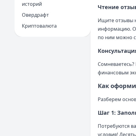
историй
Чтение отзы
Овердрафт
Ищите отзывы н
Криптовалюта
информацию. Ос
по ним можно 
Консультаци
Сомневаетесь? 
финансовым экс
Как оформи
Разберем основ
Шаг 1: Запо
Потребуются ва
условия! Десят