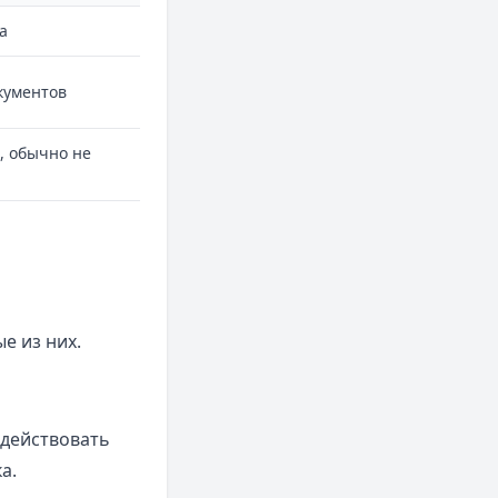
а
кументов
, обычно не
е из них.
 действовать
а.