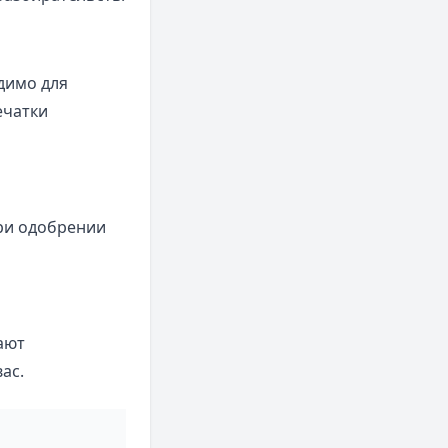
димо для
ечатки
ри одобрении
ают
ас.