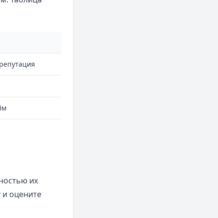
репутация
йм
ностью их
 и оцените