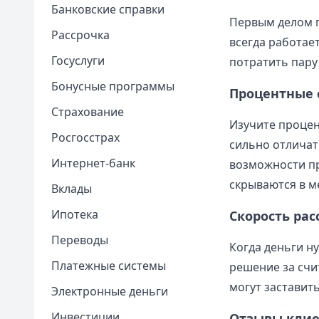
Банковские справки
Первым делом п
Рассрочка
всегда работае
Госуслуги
потратить пару
Бонусные программы
Процентные 
Страхование
Изучите процен
Росгосстрах
сильно отличат
Интернет-банк
возможности пр
скрываются в м
Вклады
Ипотека
Скорость ра
Переводы
Когда деньги н
Платежные системы
решение за счи
могут заставит
Электронные деньги
Инвестиции
Отзывы клие