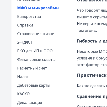
МФО и микрозаймы
Что говорят лю
Банкротство
пишут о скрыты
Не верьте всем
Справки
там огонь.
Страхование жизни
Гибкость и 
2-НДФЛ
РКО для ИП и ООО
Некоторые МФО 
условия и бону
Финансовые советы
этот фактор сто
Расчетный счет
Практическ
Налог
Дебетовые карты
Как же сделать
КАСКО
Сравнение 
Девальвация
Составьте спис