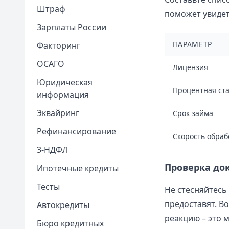
Штраф
поможет увидет
Зарплаты России
ПАРАМЕТР
Факторинг
ОСАГО
Лицензия
Юридическая
Процентная ста
информация
Эквайринг
Срок займа
Рефинансирование
Скорость обраб
3-НДФЛ
Проверка до
Ипотечные кредиты
Тесты
Не стесняйтесь
предоставят. В
Автокредиты
реакцию – это 
Бюро кредитных