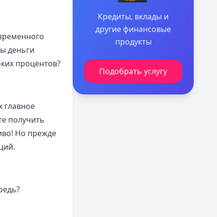
Кредиты, вклады и
другие финансовые
временного
продукты
ы деньги
оких процентов?
Подобрать услугу
х главное
те получить
иво! Но прежде
ций.
редь?