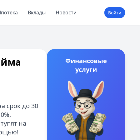
потека
Вклады
Новости
Войти
айма
Финансовые
услуги
а срок до 30
 0%,
ступят на
мощью!