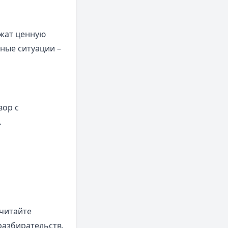
жат ценную
ные ситуации –
вор с
.
 читайте
разбирательств.