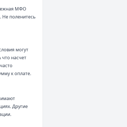
адежная МФО
. Не поленитесь
словия могут
 что насчет
часто
мму к оплате.
нимают
циях. Другие
ации.