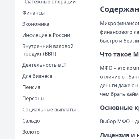
Платежные операции
Содержан
Финансы
Микрофинансов
Экономика
финансового ла
Инфляция в России
быстро и без л
Внутренний валовой
Что такое 
продукт (ВВП)
Деятельность в IT
МФО – это комп
Для бизнеса
отличие от бан
деньги даже с 
Пенсия
чем брать займ
Персоны
Основные 
Социальные выплаты
Сальдо
Выбор МФО – де
Золото
Лицензия и 