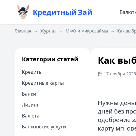
Кредитный
Зай
Валют
Главная
→
Журнал
→
МФО и микрозаймы
→
Как выб
Как вы
Категории статей
Кредиты
17 ноября 2025 
Кредитные карты
Банки
Нужны деньг
Лизинг
дней без пр
Валюта
одобрение за
Банковские услуги
карту мгно