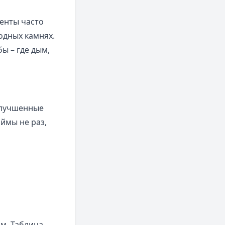
енты часто
одных камнях.
ы – где дым,
улучшенные
ймы не раз,
м. Таблица